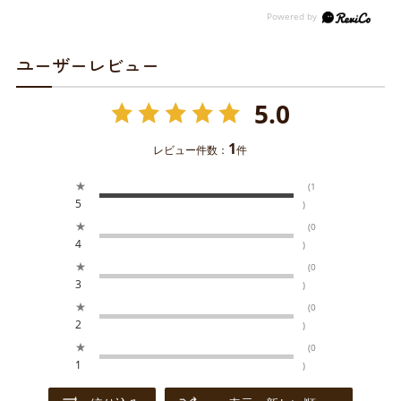
ユーザーレビュー
5.0
1
レビュー件数：
件
★
(1
5
)
★
(0
4
)
★
(0
3
)
★
(0
2
)
★
(0
1
)