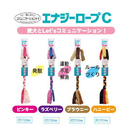
お買い物ガイド
日用品（デイリー）
リビング雑貨
お問い合わせ
トリマーグッズ
シニアサポート