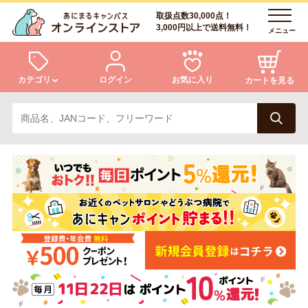
取扱点数30,000点！
3,000円以上で送料無料！
メニュー
カテゴリ
ログイン
お気に入り
カートを見る
犬
猫
ログイン
会員登録
小動物・鳥
アクア・爬虫類・昆虫
あにまるキャンパスについて
アフターサービス
ドッグフード
キャットフード
商品リクエスト
美容・ケア用品
服・おさんぽ用品