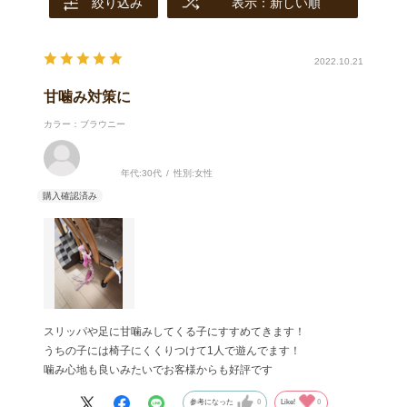
絞り込み
表示：新しい順
2022.10.21
甘噛み対策に
カラー：ブラウニー
年代:
30代
性別:
女性
スリッパや足に甘噛みしてくる子にすすめてきます！
うちの子には椅子にくくりつけて1人で遊んでます！
噛み心地も良いみたいでお客様からも好評です
参考になった
0
Like!
0