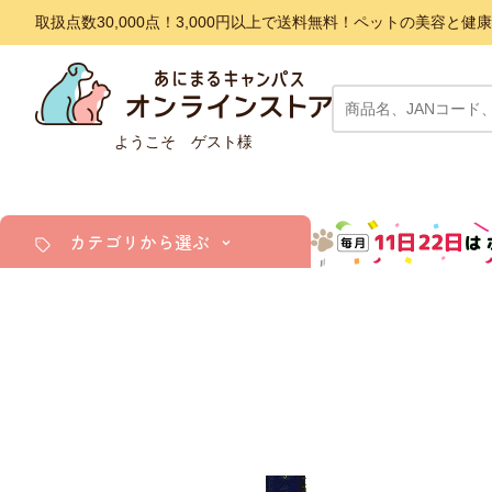
取扱点数30,000点！3,000円以上で送料無料！ペットの美容
ようこそ ゲスト様
カテゴリから選ぶ
犬
猫
小動物・鳥
アクア・爬虫類・昆虫
ドッグフード