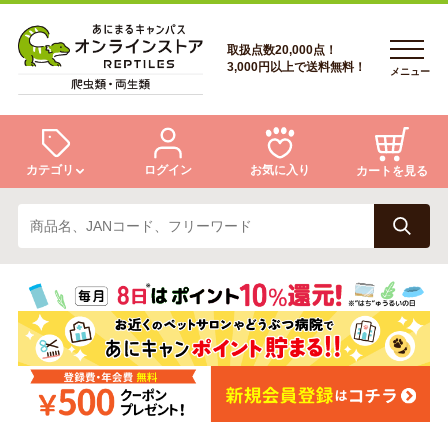
取扱点数20,000点！
3,000円以上で送料無料！
メニュー
カテゴリ
ログイン
お気に入り
カートを見る
ログイン
トカゲ
ヘビ
ログイン
会員登録
会員登録
あにまるキャンパスについて
カメ
両生類
あにまるキャンパスについて
アフターサービス
アフターサービス
商品リクエスト