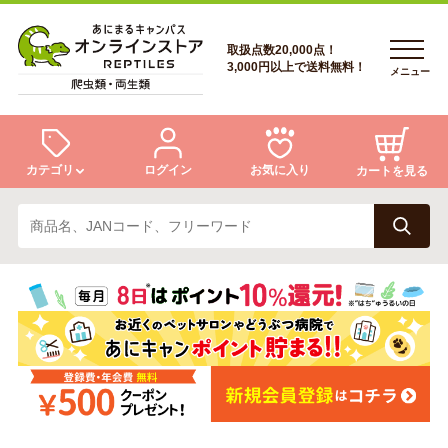
取扱点数20,000点！
3,000円以上で送料無料！
メニュー
カテゴリ
ログイン
お気に入り
カートを見る
ログイン
トカゲ
ヘビ
ログイン
会員登録
会員登録
あにまるキャンパスについて
カメ
両生類
あにまるキャンパスについて
アフターサービス
アフターサービス
商品リクエスト