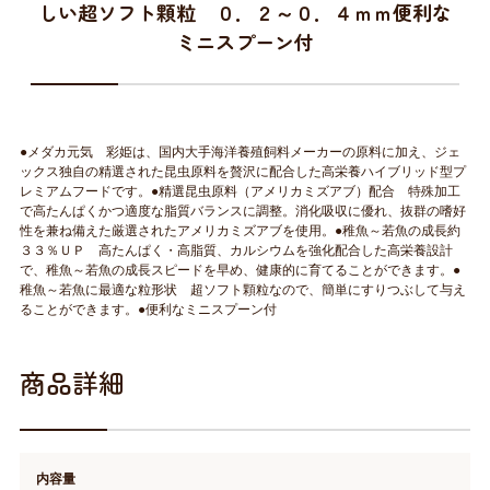
しい超ソフト顆粒 ０．２～０．４ｍｍ便利な
ミニスプーン付
●メダカ元気 彩姫は、国内大手海洋養殖飼料メーカーの原料に加え、ジェ
ックス独自の精選された昆虫原料を贅沢に配合した高栄養ハイブリッド型プ
レミアムフードです。●精選昆虫原料（アメリカミズアブ）配合 特殊加工
で高たんぱくかつ適度な脂質バランスに調整。消化吸収に優れ、抜群の嗜好
性を兼ね備えた厳選されたアメリカミズアブを使用。●稚魚～若魚の成長約
３３％ＵＰ 高たんぱく・高脂質、カルシウムを強化配合した高栄養設計
で、稚魚～若魚の成長スピードを早め、健康的に育てることができます。●
稚魚～若魚に最適な粒形状 超ソフト顆粒なので、簡単にすりつぶして与え
ることができます。●便利なミニスプーン付
商品詳細
内容量