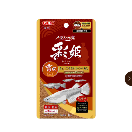
お買い物ガイド
日用品（デイリー）
リビング雑貨
お問い合わせ
トリマーグッズ
シニアサポート