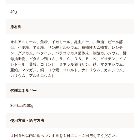
40g
原材料
オキアミミール、魚粉、イカミール、昆虫ミール、魚油、ビール酵
母、小麦粉、でん粉、リン酸カルシウム、植物性ガム物質、レシチ
ン、グアガム、ベタイン、パラコッカス菌体末、炭酸カルシウム、酵
母抽出物、ビタミン類（Ａ、Ｂ、Ｃ、Ｄ３、Ｅ、Ｋ、ビオチン、イノ
シトール、葉酸、コリン）、ミネラル類（リン、鉄、マグネシウム、
亜鉛、マンガン、銅、ヨウ素、コバルト、ナトリウム、カルシウム、
カリウム、アルミニウム）
代謝エネルギー
304kcal/100g
使用方法・給与方法
１回５分以内に食べつくす量を１日に１～２回与えてください。