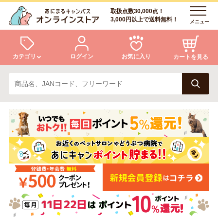
取扱点数30,000点！
3,000円以上で送料無料！
メニュー
カテゴリ
ログイン
お気に入り
カートを見る
犬
猫
ログイン
会員登録
小動物・鳥
アクア・爬虫類・昆虫
あにまるキャンパスについて
アフターサービス
ドッグフード
キャットフード
商品リクエスト
美容・ケア用品
服・おさんぽ用品