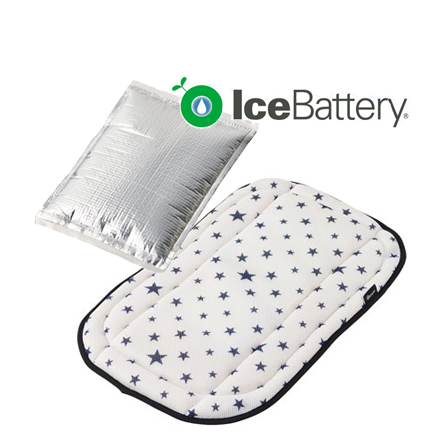
お買い物ガイド
日用品（デイリー）
リビング雑貨
お問い合わせ
トリマーグッズ
シニアサポート