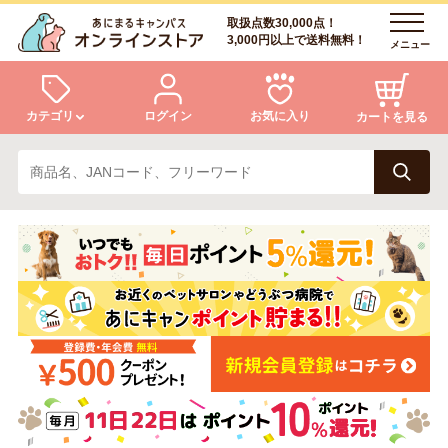
取扱点数30,000点！
3,000円以上で送料無料！
メニュー
カテゴリ
ログイン
お気に入り
カートを見る
犬
猫
ログイン
会員登録
小動物・鳥
アクア・爬虫類・昆虫
あにまるキャンパスについて
アフターサービス
ドッグフード
キャットフード
商品リクエスト
美容・ケア用品
服・おさんぽ用品