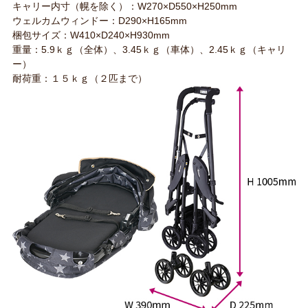
キャリー内寸（幌を除く）：W270×D550×H250mm
ウェルカムウィンドー：D290×H165mm
梱包サイズ：W410×D240×H930mm
重量：5.9ｋｇ（全体）、3.45ｋｇ（車体）、2.45ｋｇ（キャリ
ー）
耐荷重：１５ｋｇ（２匹まで）