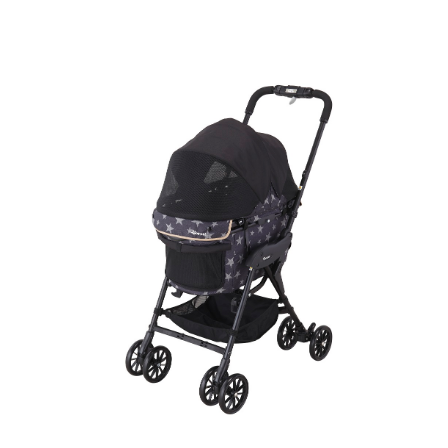
お買い物ガイド
日用品（デイリー）
リビング雑貨
お問い合わせ
トリマーグッズ
シニアサポート