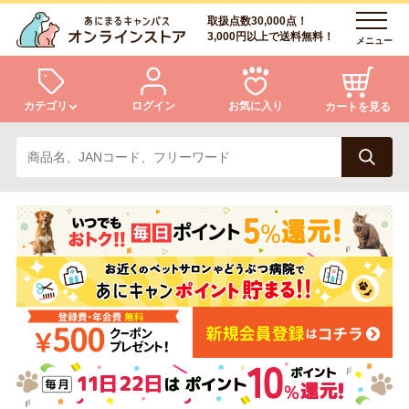
取扱点数30,000点！
3,000円以上で送料無料！
メニュー
カテゴリ
ログイン
お気に入り
カートを見る
犬
猫
ログイン
会員登録
小動物・鳥
アクア・爬虫類・昆虫
あにまるキャンパスについて
アフターサービス
ドッグフード
キャットフード
商品リクエスト
美容・ケア用品
服・おさんぽ用品