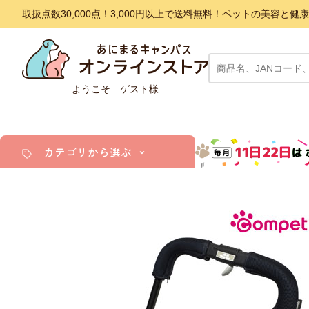
取扱点数30,000点！3,000円以上で送料無料！ペットの美容
ようこそ ゲスト様
カテゴリから選ぶ
犬
猫
小動物・鳥
アクア・爬虫類・昆虫
ドッグフード