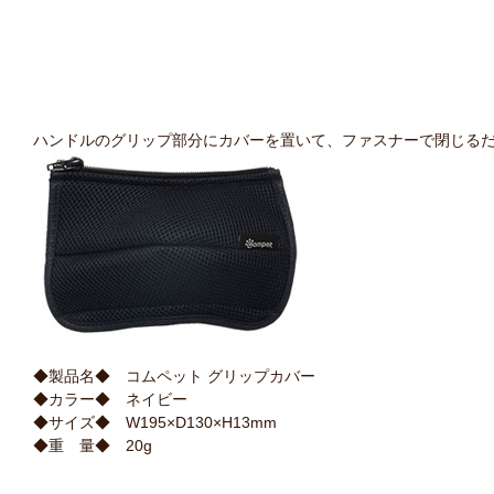
ハンドルのグリップ部分にカバーを置いて、ファスナーで閉じる
◆製品名◆
コムペット グリップカバー
◆カラー◆
ネイビー
◆サイズ◆
W195×D130×H13mm
◆重 量◆
20g