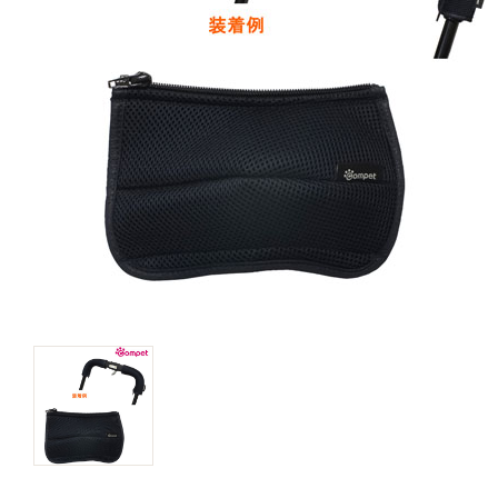
キャットフード
美容・ケア用品
服・おさんぽ用品
日用品（デイリー）
リビング雑貨
トリマーグッズ
シニアサポート