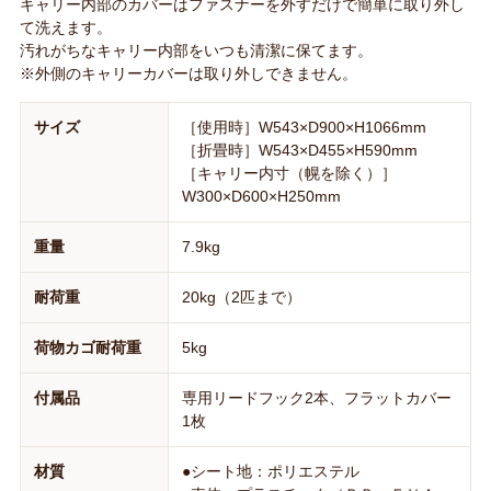
キャリー内部のカバーはファスナーを外すだけで簡単に取り外し
て洗えます。
汚れがちなキャリー内部をいつも清潔に保てます。
※外側のキャリーカバーは取り外しできません。
サイズ
［使用時］W543×D900×H1066mm
［折畳時］W543×D455×H590mm
［キャリー内寸（幌を除く）］
W300×D600×H250mm
重量
7.9kg
耐荷重
20kg（2匹まで）
荷物カゴ耐荷重
5kg
付属品
専用リードフック2本、フラットカバー
1枚
材質
●シート地：ポリエステル