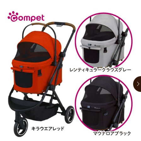
お買い物ガイド
日用品（デイリー）
リビング雑貨
お問い合わせ
トリマーグッズ
シニアサポート