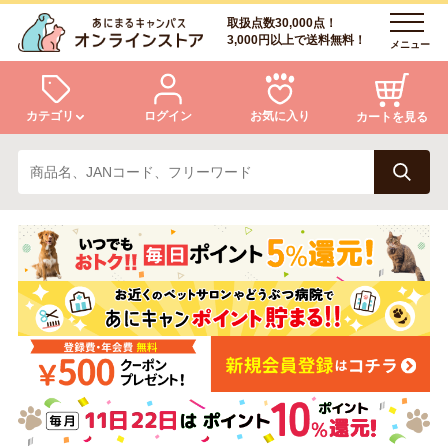
取扱点数30,000点！
3,000円以上で送料無料！
メニュー
カテゴリ
ログイン
お気に入り
カートを見る
犬
猫
ログイン
会員登録
小動物・鳥
アクア・爬虫類・昆虫
あにまるキャンパスについて
アフターサービス
ドッグフード
キャットフード
商品リクエスト
美容・ケア用品
服・おさんぽ用品