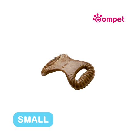
お買い物ガイド
日用品（デイリー）
リビング雑貨
お問い合わせ
トリマーグッズ
シニアサポート