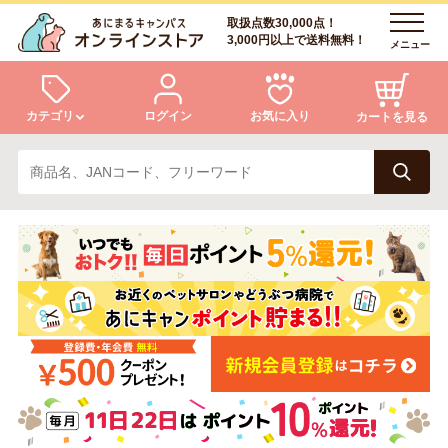
取扱点数30,000点！
3,000円以上で送料無料！
メニュー
カテゴリ
ログイン
お気に入り
カートを見る
犬
猫
ログイン
会員登録
小動物・鳥
アクア・爬虫類・昆虫
あにまるキャンパスについて
アフターサービス
ドッグフード
キャットフード
商品リクエスト
美容・ケア用品
服・おさんぽ用品