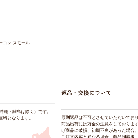
ーコン スモール
返品・交換について
・沖縄・離島は除く）です。
原則返品は不可とさせていただいてお
料無料となります。
商品出荷には万全の注意をしておりま
げ商品に破損、初期不良があった場合
ご注文内容と異なる場合、商品到着後、