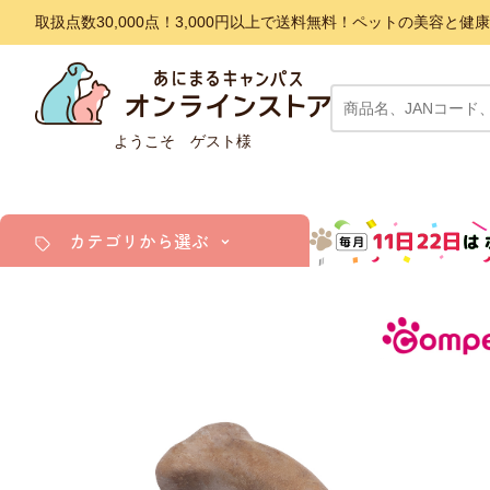
取扱点数30,000点！3,000円以上で送料無料！ペットの美容
ようこそ ゲスト様
カテゴリから選ぶ
犬
猫
小動物・鳥
アクア・爬虫類・昆虫
ドッグフード