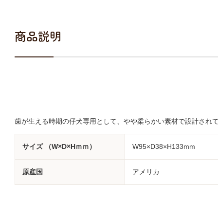
商品説明
歯が生える時期の仔犬専用として、やや柔らかい素材で設計され
サイズ （W×D×Hｍｍ）
W95×D38×H133mm
原産国
アメリカ