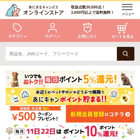
取扱点数30,000点！
3,000円以上で送料無料！
メニュー
カテゴリ
ログイン
お気に入り
カートを見る
犬
猫
ログイン
会員登録
小動物・鳥
アクア・爬虫類・昆虫
あにまるキャンパスについて
アフターサービス
ドッグフード
キャットフード
商品リクエスト
美容・ケア用品
服・おさんぽ用品