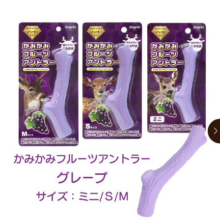
お買い物ガイド
日用品（デイリー）
リビング雑貨
お問い合わせ
トリマーグッズ
シニアサポート