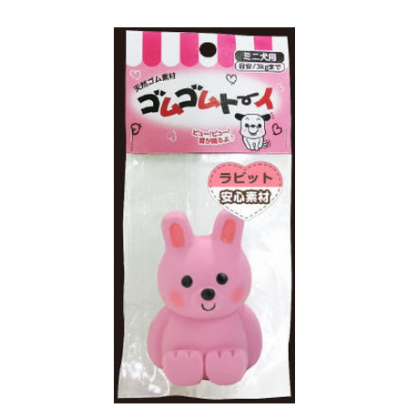
お買い物ガイド
日用品（デイリー）
リビング雑貨
お問い合わせ
トリマーグッズ
シニアサポート