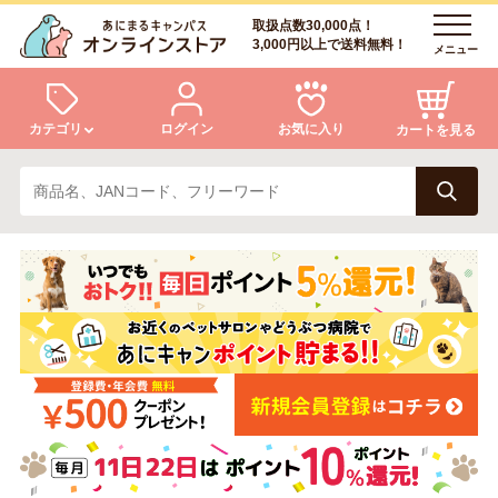
取扱点数30,000点！
3,000円以上で送料無料！
メニュー
カテゴリ
ログイン
お気に入り
カートを見る
犬
猫
ログイン
会員登録
小動物・鳥
アクア・爬虫類・昆虫
あにまるキャンパスについて
アフターサービス
ドッグフード
キャットフード
商品リクエスト
美容・ケア用品
服・おさんぽ用品