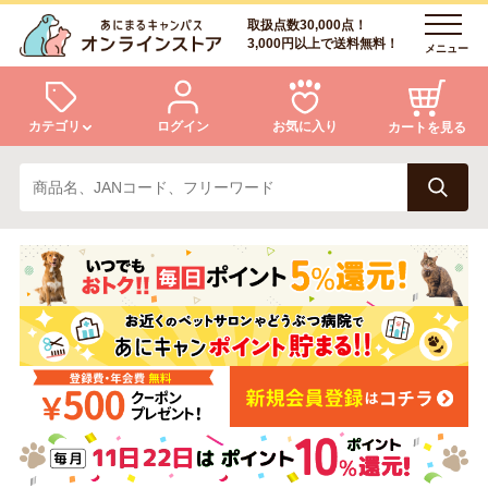
取扱点数30,000点！
3,000円以上で送料無料！
メニュー
カテゴリ
ログイン
お気に入り
カートを見る
犬
猫
ログイン
会員登録
小動物・鳥
アクア・爬虫類・昆虫
あにまるキャンパスについて
アフターサービス
ドッグフード
キャットフード
商品リクエスト
美容・ケア用品
服・おさんぽ用品