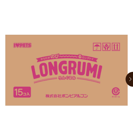
お買い物ガイド
日用品（デイリー）
リビング雑貨
お問い合わせ
トリマーグッズ
シニアサポート