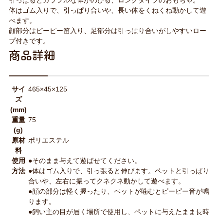
引っぱるとカラフルな体がのびる、ロングタイプのおもちゃ。
体はゴム入りで、引っぱり合いや、長い体をくねくね動かして遊
べます。
顔部分はピーピー笛入り、足部分は引っぱり合いがしやすいロー
プ付きです。
商品詳細
サイ
465×45×125
ズ
(mm)
重量
75
(g)
原材
ポリエステル
料
使用
●そのまま与えて遊ばせてください。
方法
●体はゴム入りで、引っ張ると伸びます。ペットと引っぱり
合いや、左右に振ってクネクネ動かして遊べます。
●顔の部分は軽く握ったり、ペットが噛むとピーピー音が鳴
ります。
●飼い主の目が届く場所で使用し、ペットに与えたまま長時