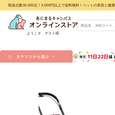
取扱点数30,000点！3,000円以上で送料無料！ペットの美容
ようこそ ゲスト様
カテゴリから選ぶ
犬
猫
小動物・鳥
アクア・爬虫類・昆虫
ドッグフード