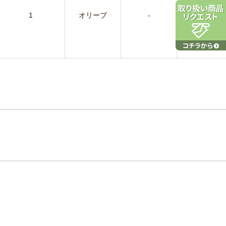
￥59,4
1
オリーブ
-