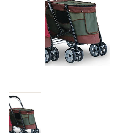
キャットフード
美容・ケア用品
服・おさんぽ用品
日用品（デイリー）
リビング雑貨
トリマーグッズ
シニアサポート