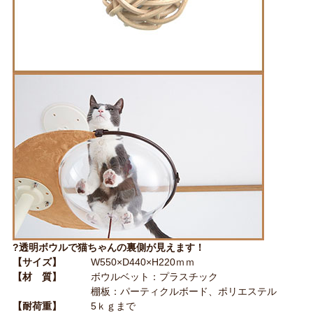
?透明ボウルで猫ちゃんの裏側が見えます！
【サイズ】
W550×D440×H220ｍｍ
【材 質】
ボウルベット：プラスチック
棚板：パーティクルボード、ポリエステル
【耐荷重】
5ｋｇまで