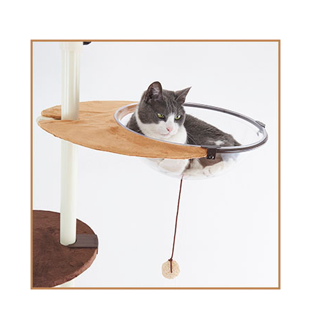
お買い物ガイド
日用品（デイリー）
リビング雑貨
お問い合わせ
トリマーグッズ
シニアサポート