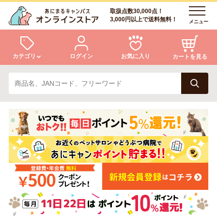
取扱点数30,000点！
3,000円以上で送料無料！
メニュー
カテゴリ
ログイン
お気に入り
カートを見る
犬
猫
ログイン
会員登録
小動物・鳥
アクア・爬虫類・昆虫
あにまるキャンパスについて
アフターサービス
ドッグフード
キャットフード
商品リクエスト
美容・ケア用品
服・おさんぽ用品