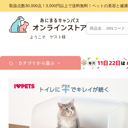
取扱点数30,000点！3,000円以上で送料無料！ペットの美容
ようこそ ゲスト様
カテゴリから選ぶ
犬
猫
小動物・鳥
アクア・爬虫類・昆虫
ドッグフード