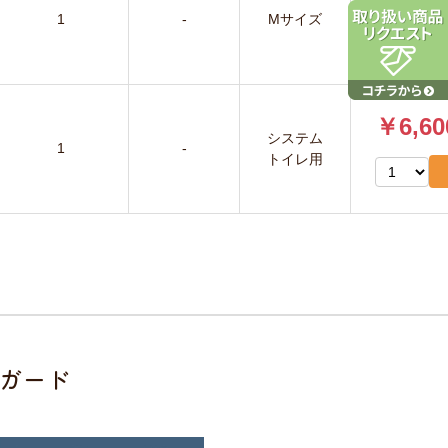
1
-
Mサイズ
￥6,60
システム
1
-
トイレ用
ガード