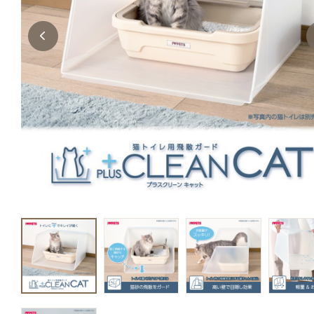
キャットフード
美容・ケア用品
服・おさんぽ用品
日用品（デイリー）
リビング雑貨
トリマーグッズ
シニアサポート