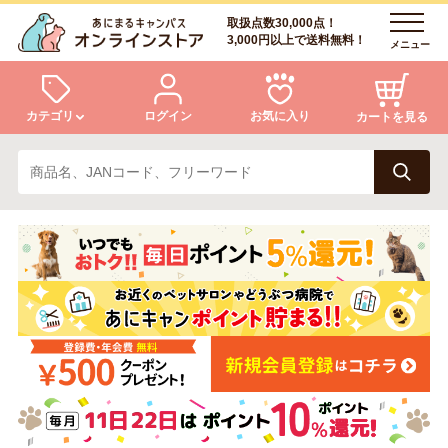
取扱点数30,000点！
3,000円以上で送料無料！
メニュー
カテゴリ
ログイン
お気に入り
カートを見る
犬
猫
ログイン
会員登録
小動物・鳥
アクア・爬虫類・昆虫
あにまるキャンパスについて
アフターサービス
ドッグフード
キャットフード
商品リクエスト
美容・ケア用品
服・おさんぽ用品