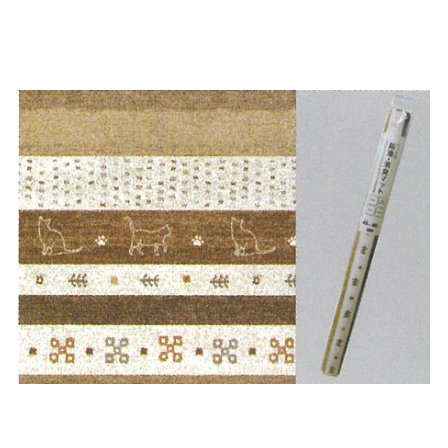
お買い物ガイド
日用品（デイリー）
リビング雑貨
お問い合わせ
トリマーグッズ
シニアサポート