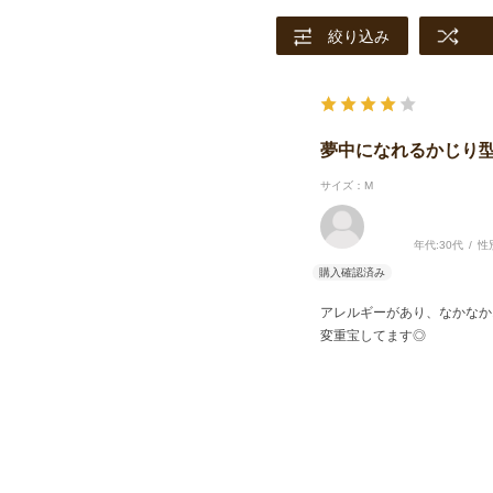
絞り込み
夢中になれるかじり
サイズ：M
年代:
30代
性
アレルギーがあり、なかなか
変重宝してます◎