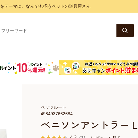
と健康をテーマに、なんでも揃うペットの道具屋さん
ペッツルート
4984937662684
ベニソンアントラー 
4.3
（3）
レビューを見る