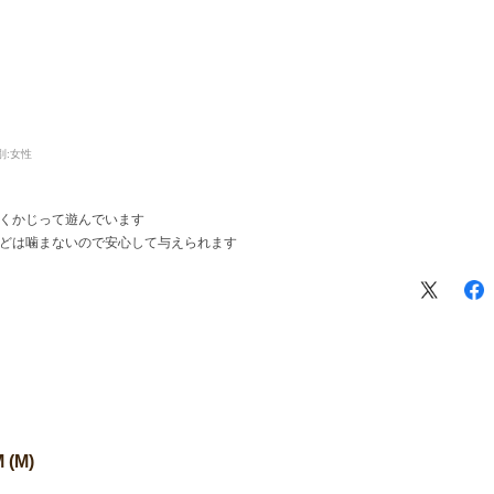
別:
女性
くかじって遊んでいます
どは噛まないので安心して与えられます
(M)