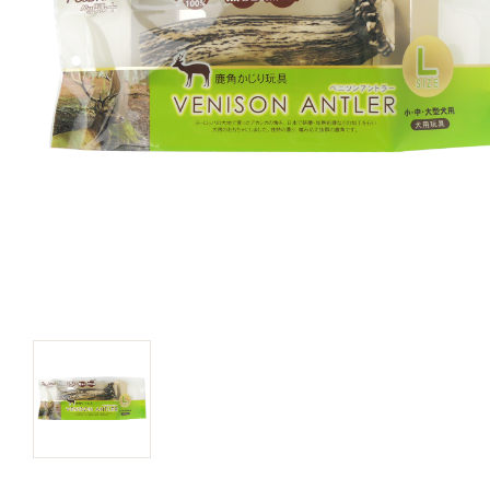
キャットフード
美容・ケア用品
服・おさんぽ用品
日用品（デイリー）
リビング雑貨
トリマーグッズ
シニアサポート