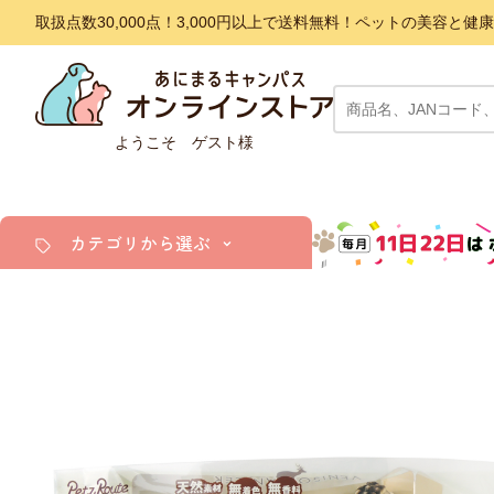
取扱点数30,000点！3,000円以上で送料無料！ペットの美容
ようこそ ゲスト様
カテゴリから選ぶ
犬
猫
小動物・鳥
アクア・爬虫類・昆虫
ドッグフード