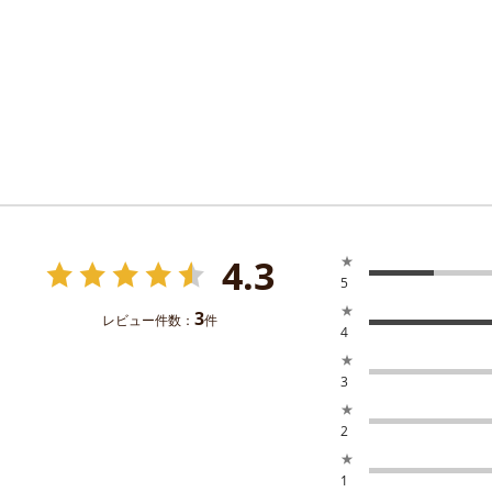
4.3
★
5
★
3
レビュー件数：
件
4
★
3
★
2
★
1