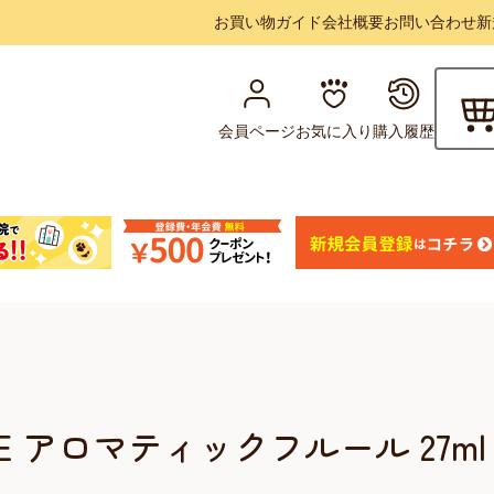
お買い物ガイド
会社概要
お問い合わせ
新
会員ページ
お気に入り
購入履歴
GNE アロマティックフルール 27ml