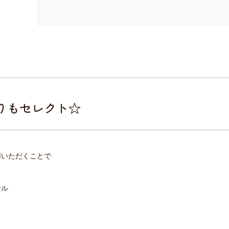
りもセレクト☆
用いただくことで
ール
、