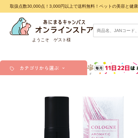
取扱点数30,000点！3,000円以上で送料無料！ペットの美容
ようこそ ゲスト様
カテゴリから選ぶ
犬
猫
小動物・鳥
アクア・爬虫類・昆虫
ドッグフード