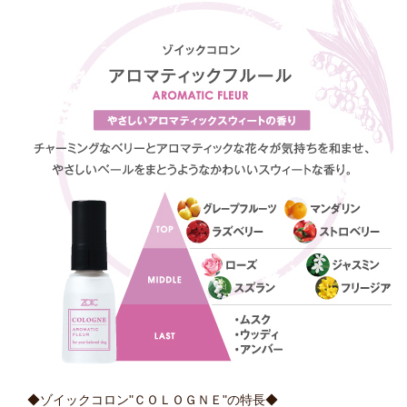
◆ゾイックコロン"ＣＯＬＯＧＮＥ"の特長◆