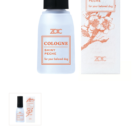
キャットフード
美容・ケア用品
服・おさんぽ用品
日用品（デイリー）
リビング雑貨
トリマーグッズ
シニアサポート