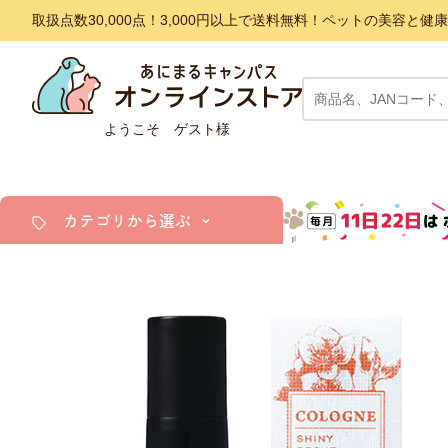
取扱点数30,000点！3,000円以上で送料無料！ペットの美容
ようこそ ゲスト様
カテゴリから選ぶ
犬
猫
小動物・鳥
アクア・爬虫類・昆虫
ドッグフード