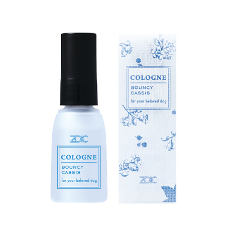
お買い物ガイド
日用品（デイリー）
リビング雑貨
お問い合わせ
トリマーグッズ
シニアサポート