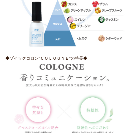
◆ゾイックコロン"ＣＯＬＯＧＮＥ"の特長◆