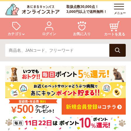
取扱点数30,000点！
3,000円以上で送料無料！
メニュー
カテゴリ
ログイン
お気に入り
カートを見る
犬
猫
ログイン
会員登録
小動物・鳥
アクア・爬虫類・昆虫
あにまるキャンパスについて
アフターサービス
ドッグフード
キャットフード
商品リクエスト
美容・ケア用品
服・おさんぽ用品