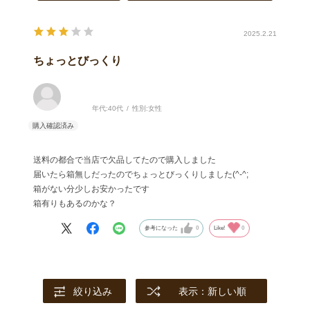
2025.2.21
ちょっとびっくり
年代:
40代
性別:
女性
送料の都合で当店で欠品してたので購入しました
届いたら箱無しだったのでちょっとびっくりしました(^-^;
箱がない分少しお安かったです
箱有りもあるのかな？
参考になった
0
Like!
0
絞り込み
表示：新しい順