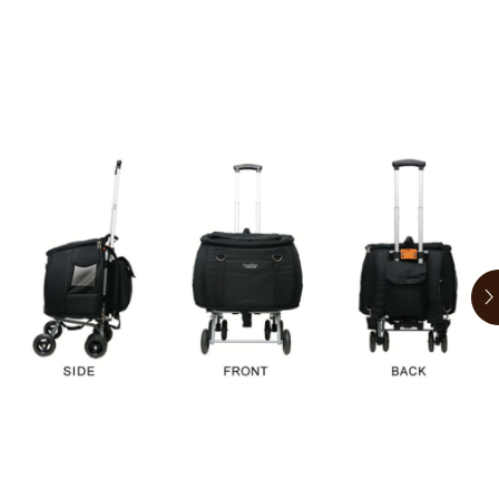
お買い物ガイド
日用品（デイリー）
リビング雑貨
お問い合わせ
トリマーグッズ
シニアサポート