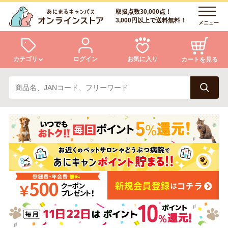
取扱点数30,000点！
3,000円以上で送料無料！
メニュー
カテゴリ
ログイン
お気に入り
カートを見る
犬
猫
ログイン
会員登録
小動物・鳥
アクア・爬虫類・昆虫
あにまるキャンパスについて
アフターサービス
ドッグフード
キャットフード
商品リクエスト
美容・ケア用品
服・おさんぽ用品