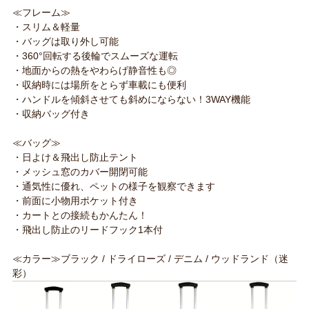
≪フレーム≫
・スリム＆軽量
・バッグは取り外し可能
・360°回転する後輪でスムーズな運転
・地面からの熱をやわらげ静音性も◎
・収納時には場所をとらず車載にも便利
・ハンドルを傾斜させても斜めにならない！3WAY機能
・収納バッグ付き
≪バッグ≫
・日よけ＆飛出し防止テント
・メッシュ窓のカバー開閉可能
・通気性に優れ、ペットの様子を観察できます
・前面に小物用ポケット付き
・カートとの接続もかんたん！
・飛出し防止のリードフック1本付
≪カラー≫ブラック / ドライローズ / デニム / ウッドランド（迷
彩）