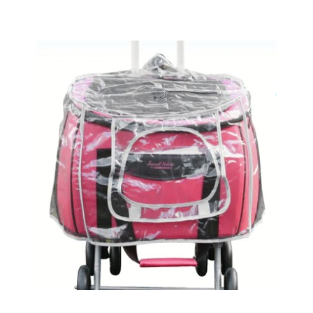
お買い物ガイド
日用品（デイリー）
リビング雑貨
お問い合わせ
トリマーグッズ
シニアサポート