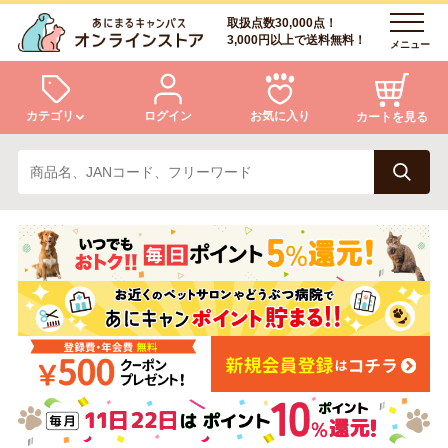
取扱点数30,000点！
3,000円以上で送料無料！
メニュー
カテゴリ
ログイン
お気に入り
カートを見る
犬
猫
ログイン
会員登録
小動物・鳥
アクア・爬虫類・昆虫
あにまるキャンパスについて
アフターサービス
ドッグフード
キャットフード
商品リクエスト
美容・ケア用品
服・おさんぽ用品