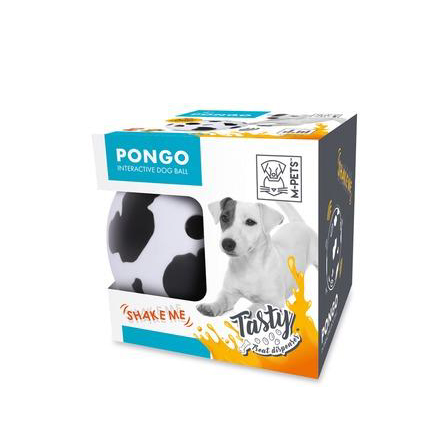
お買い物ガイド
日用品（デイリー）
リビング雑貨
お問い合わせ
トリマーグッズ
シニアサポート