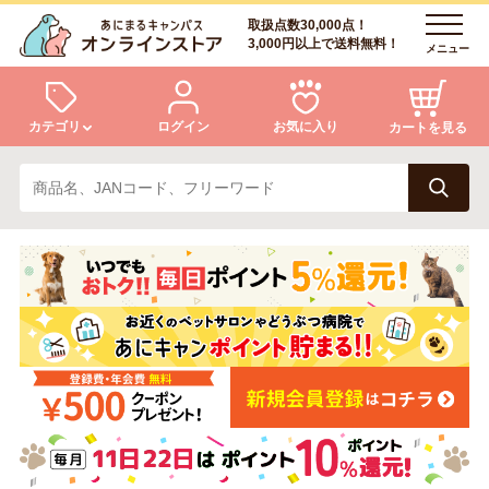
取扱点数30,000点！
3,000円以上で送料無料！
メニュー
カテゴリ
ログイン
お気に入り
カートを見る
犬
猫
ログイン
会員登録
小動物・鳥
アクア・爬虫類・昆虫
あにまるキャンパスについて
アフターサービス
ドッグフード
キャットフード
商品リクエスト
美容・ケア用品
服・おさんぽ用品