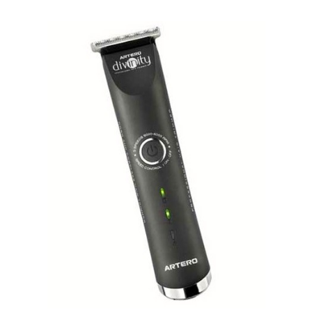
お買い物ガイド
日用品（デイリー）
リビング雑貨
お問い合わせ
トリマーグッズ
シニアサポート