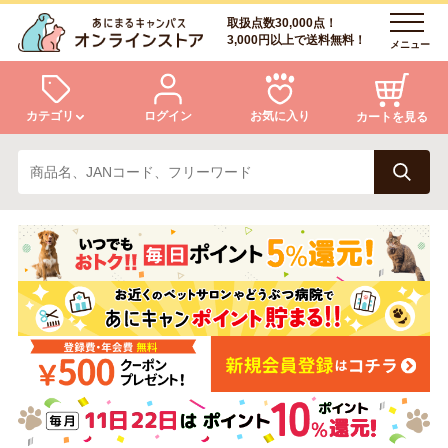
取扱点数30,000点！
3,000円以上で送料無料！
メニュー
カテゴリ
ログイン
お気に入り
カートを見る
犬
猫
ログイン
会員登録
小動物・鳥
アクア・爬虫類・昆虫
あにまるキャンパスについて
アフターサービス
ドッグフード
キャットフード
商品リクエスト
美容・ケア用品
服・おさんぽ用品