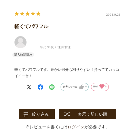
2023.9.23
軽くてパワフル
年代:
30代
性別:
女性
軽くてパワフルです。細かい部分も刈りやすい！持っててカッコ
イイ一台！
参考になった
0
Like!
0
絞り込み
表示：新しい順
※レビューを書くには
ログイン
が必要です。