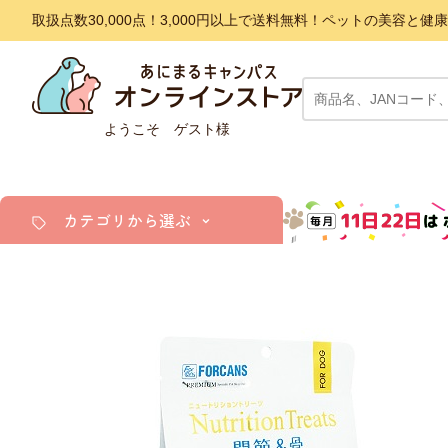
取扱点数30,000点！3,000円以上で送料無料！ペットの美容
ようこそ ゲスト様
カテゴリから選ぶ
犬
猫
小動物・鳥
アクア・爬虫類・昆虫
ドッグフード