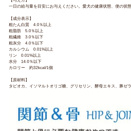
一日の給与量を目安にお与えください。愛犬の健康状態、便の状
【成分表示】
粗たん白質 4.0％以上
粗脂肪 5.0％以上
粗繊維 3.0％以下
粗灰分 4.0％以下
カルシウム 0.01%以上
リン 0.01%以上
水分 14.0％以下
カロリー 約32kcal/1個
【原材料】
タピオカ、イソマルトオリゴ糖、グリセリン、酵母エキス、豚ゼラ