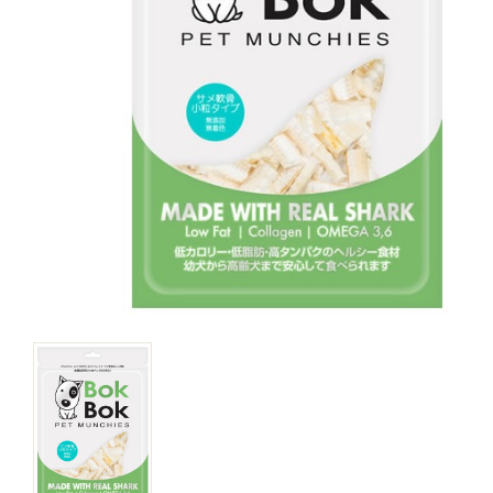
キャットフード
美容・ケア用品
服・おさんぽ用品
日用品（デイリー）
リビング雑貨
トリマーグッズ
シニアサポート