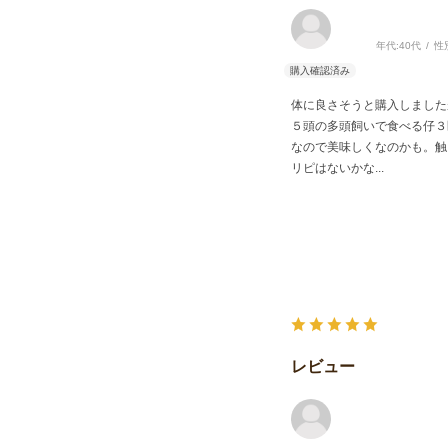
年代:
40代
性
体に良さそうと購入しました
５頭の多頭飼いで食べる仔３
なので美味しくなのかも。触
リピはないかな...
レビュー