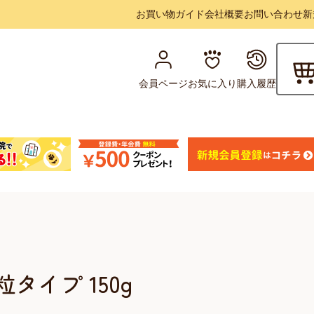
お買い物ガイド
会社概要
お問い合わせ
新
会員ページ
お気に入り
購入履歴
タイプ 150g