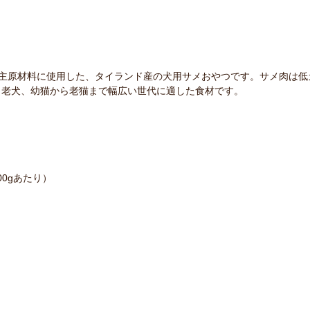
サメ種を主原材料に使用した、タイランド産の犬用サメおやつです。サメ肉は
ら老犬、幼猫から老猫まで幅広い世代に適した食材です。
00gあたり）