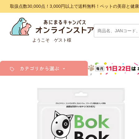
取扱点数30,000点！3,000円以上で送料無料！ペットの美容
ようこそ ゲスト様
カテゴリから選ぶ
犬
猫
小動物・鳥
アクア・爬虫類・昆虫
ドッグフード