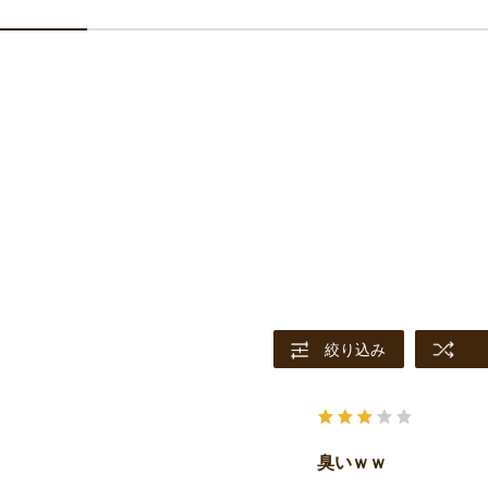
絞り込み
臭いｗｗ