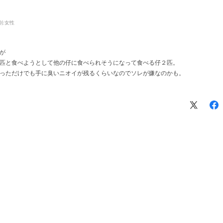
別:
女性
が
匹と食べようとして他の仔に食べられそうになって食べる仔２匹。
っただけでも手に臭いニオイが残るくらいなのでソレが嫌なのかも。