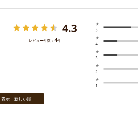
4.3
★
5
★
4
レビュー件数：
件
4
★
3
★
2
★
1
表示：新しい順