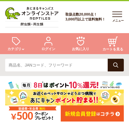
取扱点数20,000点！
3,000円以上で送料無料！
メニュー
カテゴリ
ログイン
お気に入り
カートを見る
ログイン
トカゲ
ヘビ
ログイン
会員登録
会員登録
あにまるキャンパスについて
カメ
両生類
あにまるキャンパスについて
アフターサービス
アフターサービス
商品リクエスト