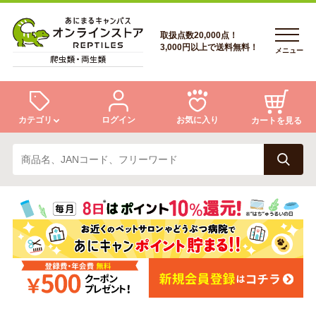
取扱点数20,000点！
3,000円以上で送料無料！
メニュー
カテゴリ
ログイン
お気に入り
カートを見る
ログイン
トカゲ
ヘビ
ログイン
会員登録
会員登録
あにまるキャンパスについて
カメ
両生類
あにまるキャンパスについて
アフターサービス
アフターサービス
商品リクエスト