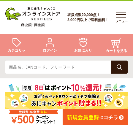
取扱点数20,000点！
3,000円以上で送料無料！
メニュー
カテゴリ
ログイン
お気に入り
カートを見る
ログイン
トカゲ
ヘビ
ログイン
会員登録
会員登録
あにまるキャンパスについて
カメ
両生類
あにまるキャンパスについて
アフターサービス
アフターサービス
商品リクエスト