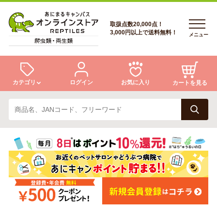
取扱点数20,000点！
3,000円以上で送料無料！
メニュー
カテゴリ
ログイン
お気に入り
カートを見る
ログイン
トカゲ
ヘビ
ログイン
会員登録
会員登録
あにまるキャンパスについて
カメ
両生類
あにまるキャンパスについて
アフターサービス
アフターサービス
商品リクエスト