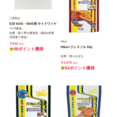
三晃商会
E30 6045・9045用 サイドワイヤ
ーパネル
在庫：取り寄せ後発送（最短4営業
日程度で発送）
Hikari
￥910
税込
Hikari クレスゾル 50g
46ポイント獲得
在庫：残りわずか
￥1,079
税込
54ポイント獲得