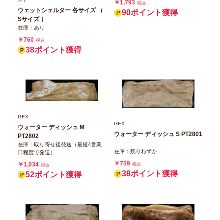
￥1,793
税込
ウェットシェルター 各サイズ （
90ポイント獲得
Sサイズ ）
在庫：あり
￥760
税込
38ポイント獲得
GEX
GEX
ウォーター ディッシュ M
ウォーター ディッシュ S PT2801
PT2802
在庫：取り寄せ後発送（最短4営業
在庫：残りわずか
日程度で発送）
￥759
￥1,034
税込
税込
38ポイント獲得
52ポイント獲得