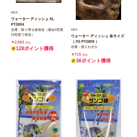
GEX
ウォーター ディッシュ XL
PT2804
在庫：取り寄せ後発送（最短4営業
GEX
日程度で発送）
ウォーター ディッシュ 各サイズ
（ XS PT2809 ）
￥2,563
税込
在庫：残りわずか
128ポイント獲得
￥715
税込
36ポイント獲得