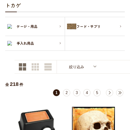
商品リクエスト
お買い物ガイド
トカゲ
お買い物ガイド
お問い合わせ
ケージ・用品
フード・サプリ
お問い合わせ
手入れ用品
絞り込み
218
全
件
1
2
3
4
5