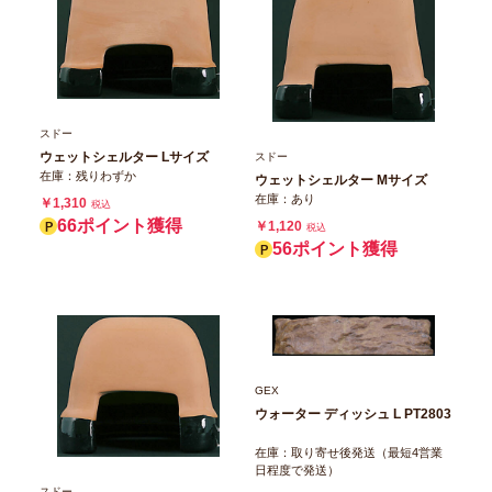
スドー
ウェットシェルター Lサイズ
スドー
在庫：残りわずか
ウェットシェルター Mサイズ
在庫：あり
￥1,310
税込
66ポイント獲得
￥1,120
税込
56ポイント獲得
GEX
ウォーター ディッシュ L PT2803
在庫：取り寄せ後発送（最短4営業
日程度で発送）
スドー