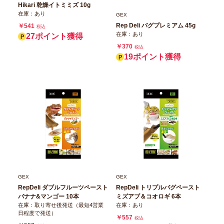
Hikari 乾燥イトミミズ 10g
在庫：あり
GEX
Rep Deli バグプレミアム 45g
￥541
税込
在庫：あり
27ポイント獲得
￥370
税込
19ポイント獲得
GEX
GEX
RepDeli ダブルフルーツペースト
RepDeli トリプルバグペースト
バナナ&マンゴー 10本
ミズアブ＆コオロギ 6本
在庫：取り寄せ後発送（最短4営業
在庫：あり
日程度で発送）
￥557
税込