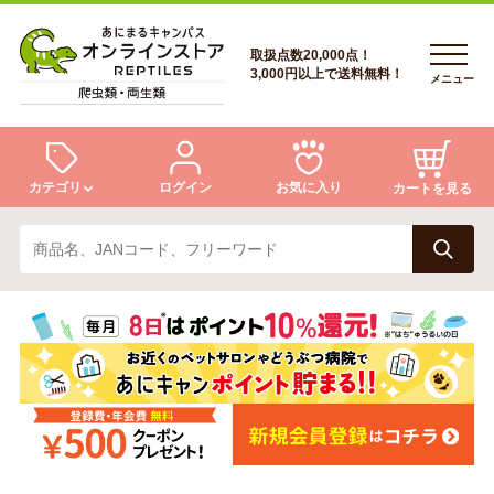
取扱点数20,000点！
3,000円以上で送料無料！
メニュー
カテゴリ
ログイン
お気に入り
カートを見る
ログイン
トカゲ
ヘビ
ログイン
会員登録
会員登録
あにまるキャンパスについて
カメ
両生類
あにまるキャンパスについて
アフターサービス
アフターサービス
商品リクエスト