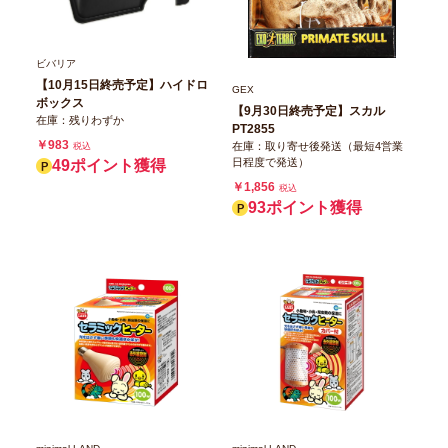
ビバリア
【10月15日終売予定】ハイドロ
GEX
ボックス
【9月30日終売予定】スカル
在庫：残りわずか
PT2855
￥983
在庫：取り寄せ後発送（最短4営業
税込
日程度で発送）
49ポイント獲得
￥1,856
税込
93ポイント獲得