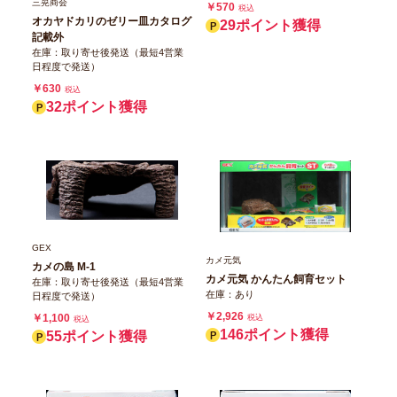
三晃商会
￥570
税込
オカヤドカリのゼリー皿カタログ
29ポイント獲得
記載外
在庫：取り寄せ後発送（最短4営業
日程度で発送）
￥630
税込
32ポイント獲得
GEX
カメ元気
カメの島 M-1
カメ元気 かんたん飼育セット
在庫：取り寄せ後発送（最短4営業
在庫：あり
日程度で発送）
￥2,926
￥1,100
税込
税込
146ポイント獲得
55ポイント獲得