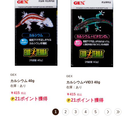
GEX
GEX
カルシウム 40g
カルシウム+VID3 40g
在庫：あり
在庫：あり
￥415
税込
￥415
税込
21ポイント獲得
21ポイント獲得
1
2
3
4
5