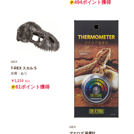
494ポイント獲得
GEX
T‐REX スカル S
在庫：あり
￥1,210
税込
61ポイント獲得
GEX
アナログ 温度計