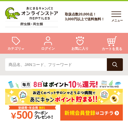
取扱点数20,000点！
3,000円以上で送料無料！
メニュー
カテゴリ
ログイン
お気に入り
カートを見る
ログイン
トカゲ
ヘビ
ログイン
会員登録
会員登録
あにまるキャンパスについて
カメ
両生類
あにまるキャンパスについて
アフターサービス
アフターサービス
商品リクエスト