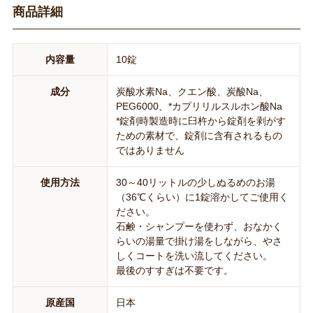
商品詳細
内容量
10錠
成分
炭酸水素Na、クエン酸、炭酸Na、
PEG6000、*カプリリルスルホン酸Na
*錠剤時製造時に臼杵から錠剤を剥がす
ための素材で、錠剤に含有されるもの
ではありません
使用方法
30～40リットルの少しぬるめのお湯
（36℃くらい）に1錠溶かしてご使用く
ださい。
石鹸・シャンプーを使わず、おなかく
らいの湯量で掛け湯をしながら、やさ
しくコートを洗い流してください。
最後のすすぎは不要です。
原産国
日本