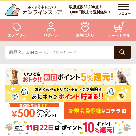
取扱点数30,000点！
3,000円以上で送料無料！
メニュー
カテゴリ
ログイン
お気に入り
カートを見る
犬
猫
ログイン
会員登録
小動物・鳥
アクア・爬虫類・昆虫
あにまるキャンパスについて
アフターサービス
ドッグフード
キャットフード
商品リクエスト
美容・ケア用品
服・おさんぽ用品