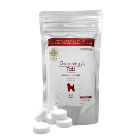
お買い物ガイド
日用品（デイリー）
リビング雑貨
お問い合わせ
トリマーグッズ
シニアサポート