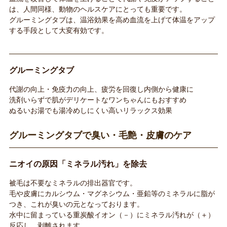
は、人間同様、動物のヘルスケアにとっても重要です。
グルーミングタブは、温浴効果を高め血流を上げて体温をアップ
する手段として大変有効です。
グルーミングタブ
代謝の向上・免疫力の向上、疲労を回復し内側から健康に
洗剤いらずで肌がデリケートなワンちゃんにもおすすめ
ぬるいお湯でも湯冷めしにくい高いリラックス効果
グルーミングタブで臭い・毛艶・皮膚のケア
ニオイの原因「ミネラル汚れ」を除去
被毛は不要なミネラルの排出器官です。
毛や皮膚にカルシウム・マグネシウム・亜鉛等のミネラルに脂が
つき、これが臭いの元となっております。
水中に留まっている重炭酸イオン（－）にミネラル汚れが（＋）
反応し、剥離されます。