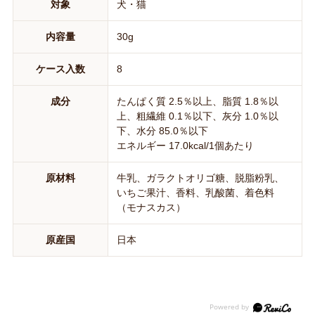
対象
犬・猫
内容量
30g
ケース入数
8
成分
たんぱく質 2.5％以上、脂質 1.8％以
上、粗繊維 0.1％以下、灰分 1.0％以
下、水分 85.0％以下
エネルギー 17.0kcal/1個あたり
原材料
牛乳、ガラクトオリゴ糖、脱脂粉乳、
いちご果汁、香料、乳酸菌、着色料
（モナスカス）
原産国
日本