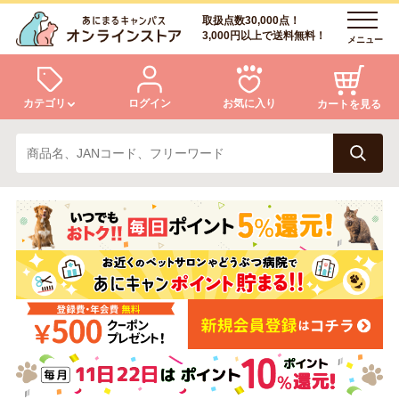
取扱点数30,000点！
3,000円以上で送料無料！
メニュー
カテゴリ
ログイン
お気に入り
カートを見る
犬
猫
ログイン
会員登録
小動物・鳥
アクア・爬虫類・昆虫
あにまるキャンパスについて
アフターサービス
ドッグフード
キャットフード
商品リクエスト
美容・ケア用品
服・おさんぽ用品