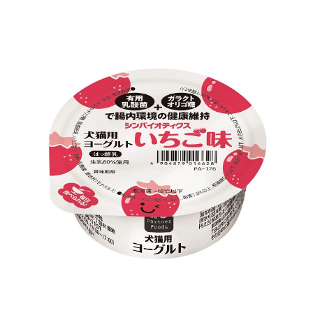
お買い物ガイド
日用品（デイリー）
リビング雑貨
お問い合わせ
トリマーグッズ
シニアサポート