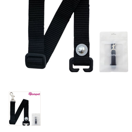
キャットフード
美容・ケア用品
服・おさんぽ用品
日用品（デイリー）
リビング雑貨
トリマーグッズ
シニアサポート