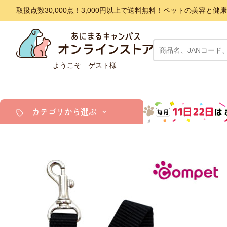
取扱点数30,000点！3,000円以上で送料無料！ペットの美容
ようこそ ゲスト様
カテゴリから選ぶ
犬
猫
小動物・鳥
アクア・爬虫類・昆虫
ドッグフード