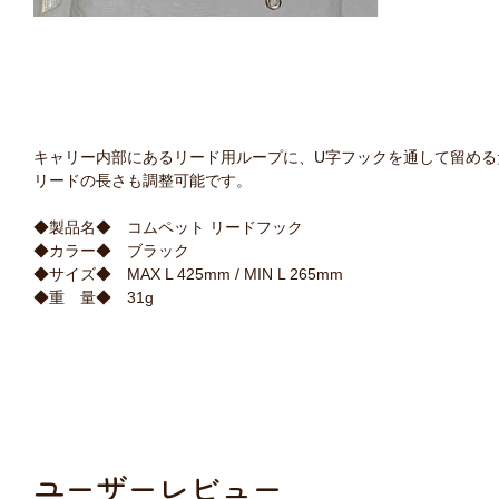
キャリー内部にあるリード用ループに、U字フックを通して留める
リードの長さも調整可能です。
◆製品名◆
コムペット リードフック
◆カラー◆
ブラック
◆サイズ◆
MAX L 425mm / MIN L 265mm
◆重 量◆
31g
ユーザーレビュー