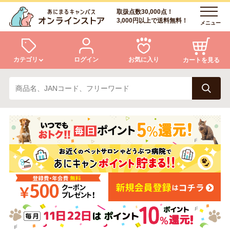
取扱点数30,000点！
3,000円以上で送料無料！
メニュー
カテゴリ
ログイン
お気に入り
カートを見る
犬
猫
ログイン
会員登録
小動物・鳥
アクア・爬虫類・昆虫
あにまるキャンパスについて
アフターサービス
ドッグフード
キャットフード
商品リクエスト
美容・ケア用品
服・おさんぽ用品