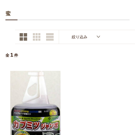
お買い物ガイド
蜜
日用品（デイリー）
リビング雑貨
お問い合わせ
トリマーグッズ
シニアサポート
絞り込み
1
全
件