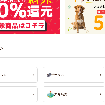
ゃ
らし
マウス
知育玩具