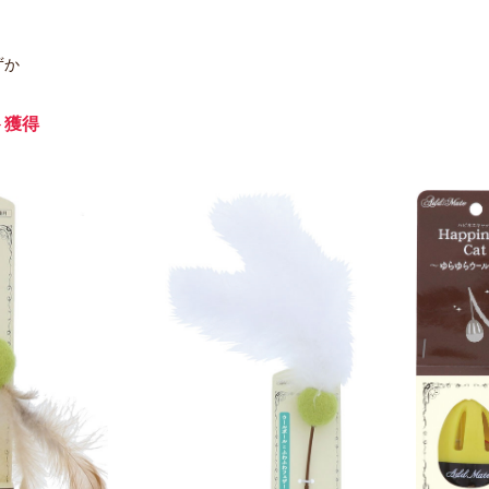
ずか
ト獲得