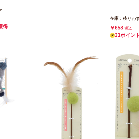
か
在庫：残りわ
獲得
￥658
税込
33ポイン