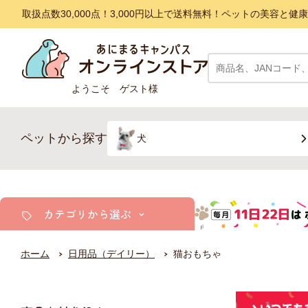
取扱点数30,000点！3,000円以上で送料無料！ペットの美容
ようこそ ゲスト様
ペットから探す
犬
カテゴリから選ぶ
ホーム
日用品（デイリー）
猫おもちゃ
犬
猫
小動物・鳥