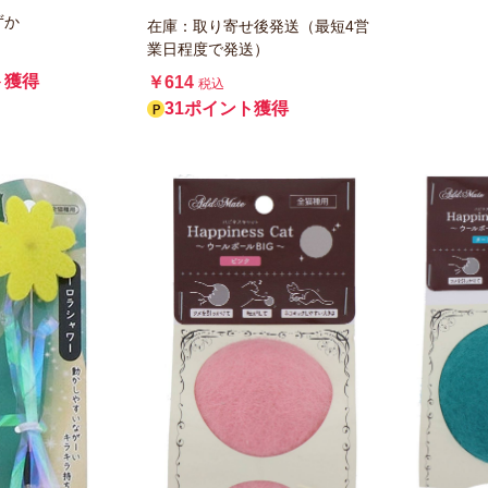
ずか
在庫：取り寄せ後発送（最短4営
業日程度で発送）
ト獲得
￥614
税込
31ポイント獲得