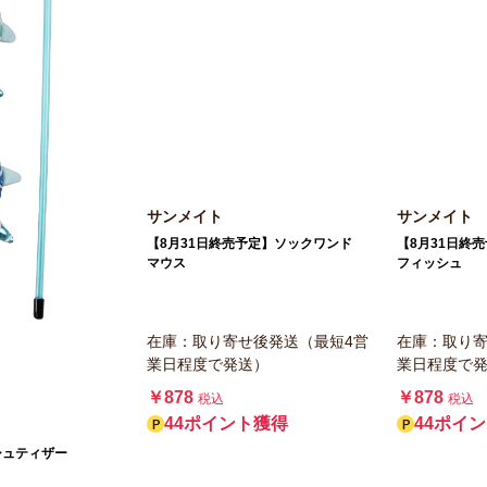
サンメイト
サンメイト
【8月31日終売予定】ソックワンド
【8月31日終
マウス
フィッシュ
在庫：取り寄せ後発送（最短4営
在庫：取り寄
業日程度で発送）
業日程度で
￥878
￥878
税込
税込
44ポイント獲得
44ポイ
シュティザー