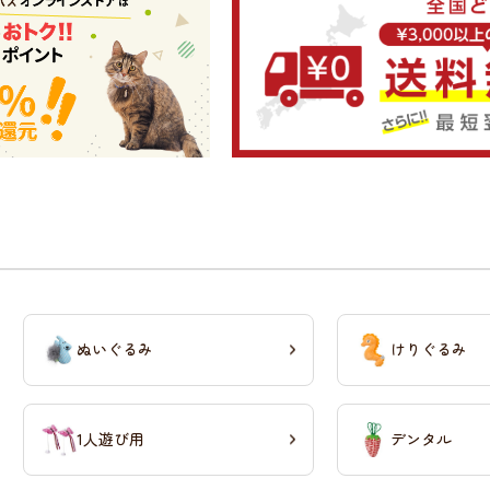
ぬいぐるみ
けりぐるみ
1人遊び用
デンタル