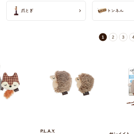
爪とぎ
トンネル
1
2
3
P.L.A.Y.