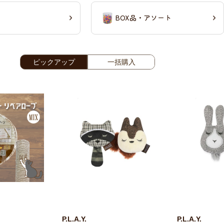
BOX品・アソート
ピックアップ
一括購入
P.L.A.Y.
P.L.A.Y.