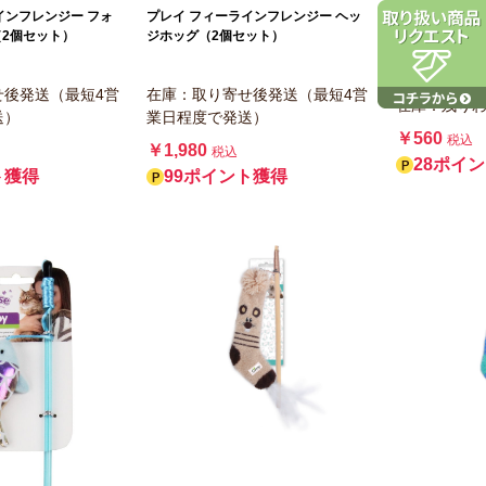
サンメイト
インフレンジー フォ
プレイ フィーラインフレンジー ヘッ
スリーブライ
2個セット）
ジホッグ（2個セット）
せ後発送（最短4営
在庫：取り寄せ後発送（最短4営
在庫：残り
送）
業日程度で発送）
￥560
税込
￥1,980
税込
28ポイ
ト獲得
99ポイント獲得