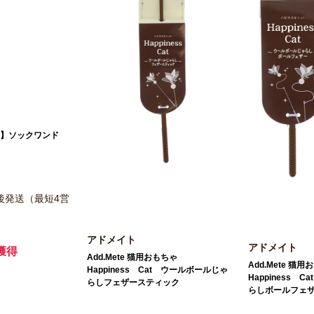
予定】ソックワンド
後発送（最短4営
）
アドメイト
アドメイト
獲得
Add.Mete 猫用おもちゃ
Add.Mete 猫
Happiness Cat ウールボールじゃ
Happiness 
らしフェザースティック
らしボールフェ