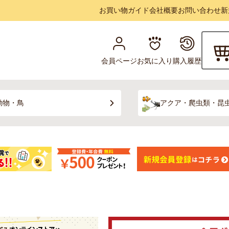
お買い物ガイド
会社概要
お問い合わせ
新
会員ページ
お気に入り
購入履歴
動物・鳥
アクア・爬虫類・昆