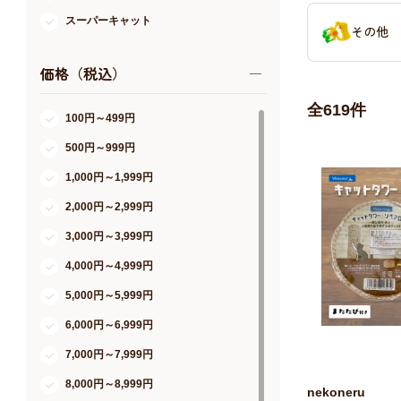
スーパーキャット
その他
イトスイ
価格（税込）
猫じゃらし産業
全
619
件
シーズイシハラ
100円～499円
リッチェル
500円～999円
サンコー
1,000円～1,999円
ホッタハブ
2,000円～2,999円
MOON-X Japan
3,000円～3,999円
ペティオ
4,000円～4,999円
コーチョー
5,000円～5,999円
ジェックス
6,000円～6,999円
貝沼産業
7,000円～7,999円
ペットライブラリー
8,000円～8,999円
nekoneru