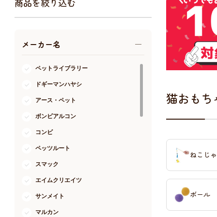
商品を絞り込む
アクア・爬虫類・昆虫
ドッグフード
メーカー名
キャットフード
美容・ケア用品
ペットライブラリー
服・おさんぽ用品
ドギーマンハヤシ
日用品（デイリー）
猫おもち
アース・ペット
リビング雑貨
ボンビアルコン
トリマーグッズ
シニアサポート
コンビ
ペッツルート
ねこじゃ
スマック
エイムクリエイツ
ボール
サンメイト
マルカン