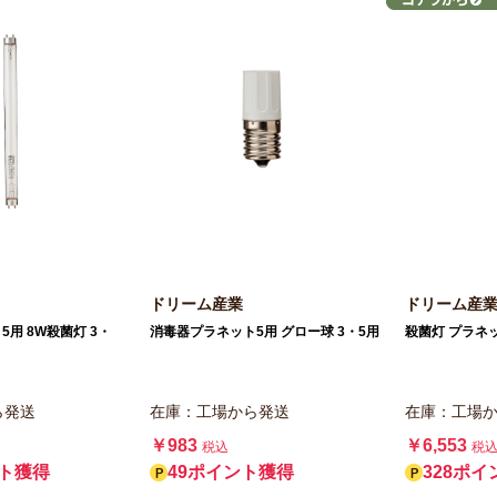
ドリーム産業
ドリーム産
用 8W殺菌灯 3・
消毒器プラネット5用 グロー球 3・5用
殺菌灯 プラネッ
ら発送
在庫：工場から発送
在庫：工場
￥983
￥6,553
税込
税
ント獲得
49ポイント獲得
328ポ