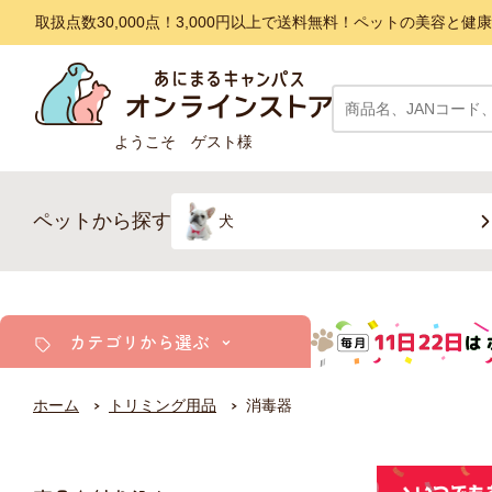
取扱点数30,000点！3,000円以上で送料無料！ペットの美容
ようこそ ゲスト様
ペットから探す
犬
カテゴリから選ぶ
ホーム
トリミング用品
消毒器
犬
猫
小動物・鳥