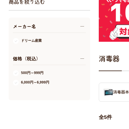
商品を絞り込む
アクア・爬虫類・昆虫
ドッグフード
メーカー名
キャットフード
美容・ケア用品
ドリーム産業
服・おさんぽ用品
日用品（デイリー）
消毒器
価格（税込）
リビング雑貨
トリマーグッズ
500円～999円
シニアサポート
6,000円～6,999円
消毒器本
全
5
件