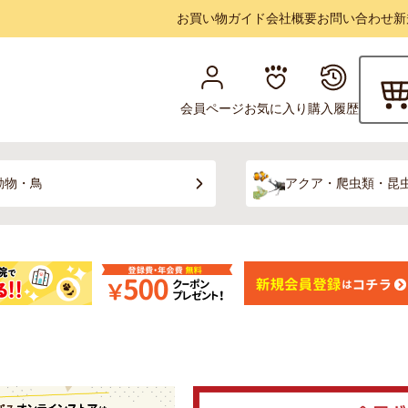
お買い物ガイド
会社概要
お問い合わせ
新
会員ページ
お気に入り
購入履歴
動物・鳥
アクア・爬虫類・昆