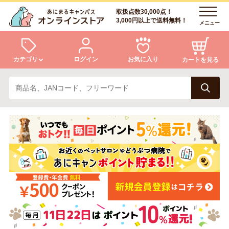
取扱点数30,000点！
3,000円以上で送料無料！
メニュー
カテゴリ
ログイン
お気に入り
カートを見る
犬
猫
ログイン
会員登録
小動物・鳥
アクア・爬虫類・昆虫
あにまるキャンパスについて
アフターサービス
ドッグフード
キャットフード
商品リクエスト
美容・ケア用品
服・おさんぽ用品