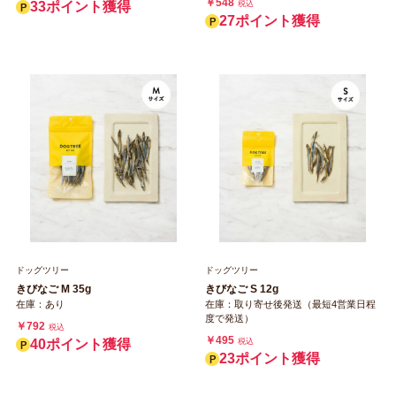
￥548
33ポイント獲得
税込
27ポイント獲得
ドッグツリー
ドッグツリー
きびなご M 35g
きびなご S 12g
在庫：あり
在庫：取り寄せ後発送（最短4営業日程
度で発送）
￥792
税込
￥495
40ポイント獲得
税込
23ポイント獲得