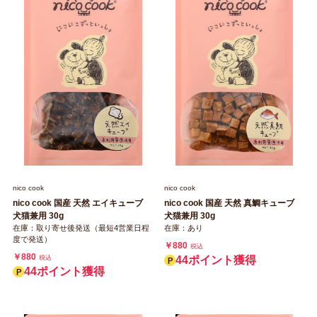
nico cook
nico cook
nico cook 国産 天然 エイキューブ
nico cook 国産 天然 真鯛キューブ
犬猫兼用 30g
犬猫兼用 30g
在庫：取り寄せ後発送（最短4営業日程
在庫：あり
度で発送）
￥880
税込
￥880
税込
44ポイント獲得
44ポイント獲得