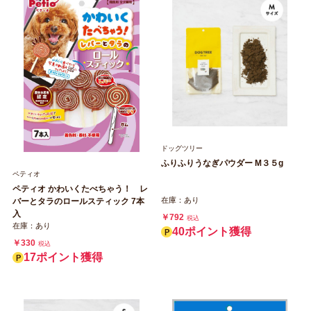
ドッグツリー
ふりふりうなぎパウダー M３５g
ペティオ
ペティオ かわいくたべちゃう！ レ
在庫：あり
バーとタラのロールスティック 7本
入
￥792
税込
在庫：あり
40ポイント獲得
￥330
税込
17ポイント獲得