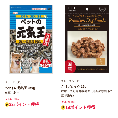
エル・エル・ピー
ペットの元気王
さけブロック 15g
ペットの元気王 250g
在庫：取り寄せ後発送（最短4営業日程
在庫：あり
度で発送）
￥640
税込
￥374
税込
32ポイント獲得
19ポイント獲得