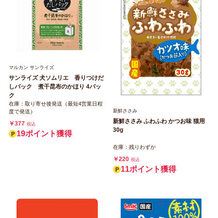
マルカン サンライズ
サンライズ 犬ソムリエ 香りつけだ
しパック 煮干昆布のかほり 4パッ
ク
在庫：取り寄せ後発送（最短4営業日程
新鮮ささみ
度で発送）
新鮮ささみ ふわふわ かつお味 猫用
￥377
税込
30g
19ポイント獲得
在庫：残りわずか
￥220
税込
11ポイント獲得