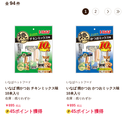
94
全
件
1
2
いなばペットフード
いなばペットフード
いなば 焼かつお チキンミックス味
いなば 焼かつお かつおミックス味
10本入り
10本入り
在庫：残りわずか
在庫：残りわずか
￥895
￥895
税込
税込
45ポイント獲得
45ポイント獲得