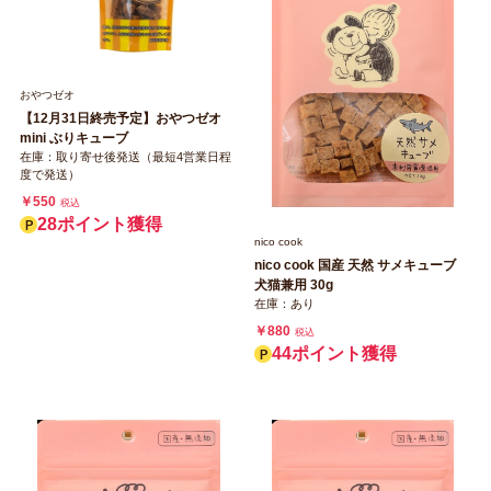
おやつゼオ
【12月31日終売予定】おやつゼオ
mini ぶりキューブ
在庫：取り寄せ後発送（最短4営業日程
度で発送）
￥550
税込
28ポイント獲得
nico cook
nico cook 国産 天然 サメキューブ
犬猫兼用 30g
在庫：あり
￥880
税込
44ポイント獲得