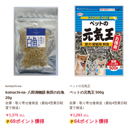
ペットの元気王
komachi‐na‐
ペットの元気王 500g
komachi‐na‐ 八郎潟物語 秋田の白魚
20g
在庫：取り寄せ後発送（最短4営業日程
在庫：取り寄せ後発送（最短4営業日程
度で発送）
度で発送）
￥1,283
￥1,375
税込
税込
64ポイント獲得
69ポイント獲得