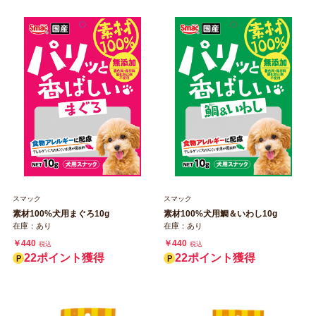
スマック
スマック
素材100%犬用鯛＆いわし10g
素材100%犬用まぐろ10g
在庫：あり
在庫：あり
￥440
￥440
税込
税込
22ポイント獲得
22ポイント獲得