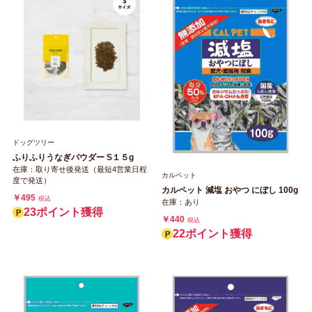
ドッグツリー
ふりふりうなぎパウダー S１５g
在庫：取り寄せ後発送（最短4営業日程
カルペット
度で発送）
カルペット 減塩 おやつ にぼし 100g
￥495
税込
在庫：あり
23ポイント獲得
￥440
税込
22ポイント獲得