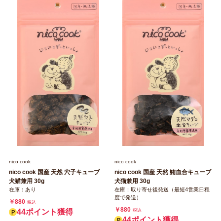
nico cook
nico cook
nico cook 国産 天然 穴子キューブ
nico cook 国産 天然 鮪血合キューブ
犬猫兼用 30g
犬猫兼用 30g
在庫：あり
在庫：取り寄せ後発送（最短4営業日程
度で発送）
￥880
税込
￥880
44ポイント獲得
税込
44ポイント獲得