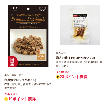
職人の味
職人の味 やわらか かれい 30g
在庫：取り寄せ後発送（最短4営業日程
度で発送）
￥459
税込
エル・エル・ピー
23ポイント獲得
白身魚ブロック小粒 15g
在庫：取り寄せ後発送（最短4営業日程
度で発送）
￥374
税込
19ポイント獲得