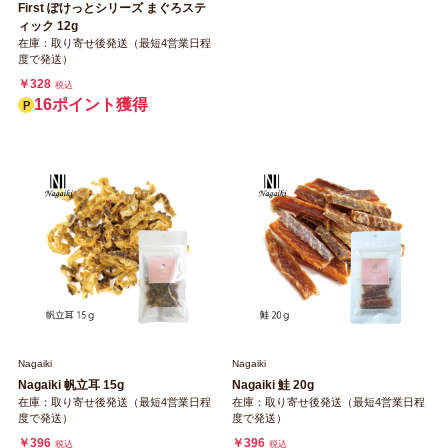
First ぽけっとシリーズ まぐろステ
ィック 12g
在庫：取り寄せ後発送（最短4営業日程
度で発送）
￥328
税込
16ポイント獲得
Nagaiki
Nagaiki
Nagaiki 帆立耳 15g
Nagaiki 鮭 20g
在庫：取り寄せ後発送（最短4営業日程
在庫：取り寄せ後発送（最短4営業日程
度で発送）
度で発送）
￥396
￥396
税込
税込