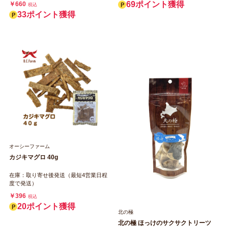
69ポイント獲得
￥660
税込
33ポイント獲得
オーシーファーム
カジキマグロ 40g
在庫：取り寄せ後発送（最短4営業日程
度で発送）
￥396
税込
20ポイント獲得
北の極
北の極 ほっけのサクサクトリーツ