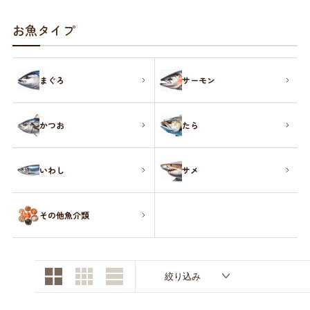
お買い物ガイド
お魚タイプ
日用品（デイリー）
リビング雑貨
お問い合わせ
まぐろ
サーモン
トリマーグッズ
シニアサポート
かつお
たら
いわし
サメ
その他魚介類
絞り込み