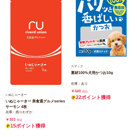
スマック
素材100%犬用かつお10g
在庫：あり
￥440
税込
いぬじゃーきー
22ポイント獲得
いぬじゃーきー 美食通グルメseries
サーモン 4枚
在庫：残りわずか
￥303
税込
15ポイント獲得