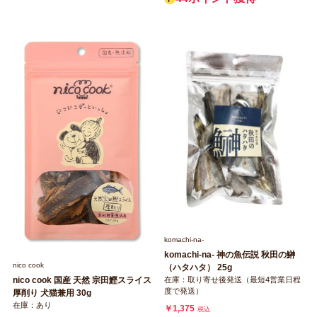
komachi‐na‐
komachi‐na‐ 神の魚伝説 秋田の鰰
nico cook
（ハタハタ） 25g
在庫：取り寄せ後発送（最短4営業日程
nico cook 国産 天然 宗田鰹スライス
度で発送）
厚削り 犬猫兼用 30g
在庫：あり
￥1,375
税込