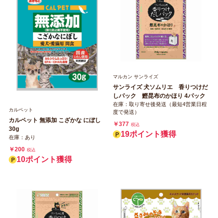
マルカン サンライズ
サンライズ 犬ソムリエ 香りつけだ
しパック 鰹昆布のかほり 4パック
在庫：取り寄せ後発送（最短4営業日程
カルペット
度で発送）
カルペット 無添加 こざかな にぼし
￥377
税込
30g
19ポイント獲得
在庫：あり
￥200
税込
10ポイント獲得