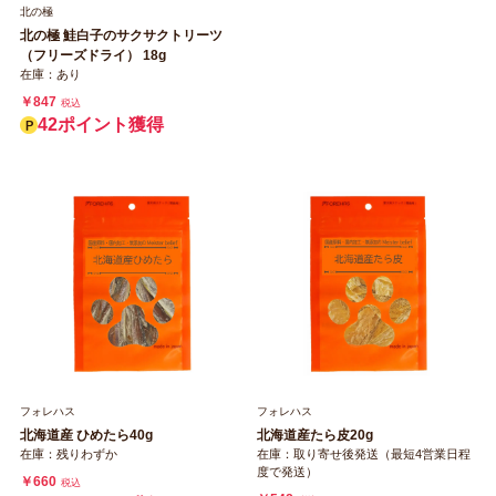
北の極
北の極 鮭白子のサクサクトリーツ
（フリーズドライ） 18g
在庫：あり
￥847
税込
42ポイント獲得
フォレハス
フォレハス
北海道産 ひめたら40g
北海道産たら皮20g
在庫：残りわずか
在庫：取り寄せ後発送（最短4営業日程
度で発送）
￥660
税込