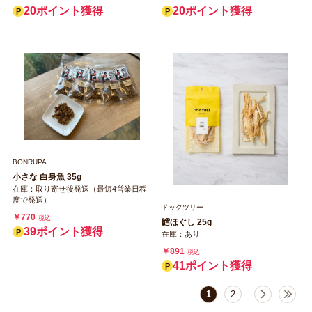
20ポイント獲得
20ポイント獲得
BONRUPA
小さな 白身魚 35g
在庫：取り寄せ後発送（最短4営業日程
度で発送）
ドッグツリー
￥770
税込
鱈ほぐし 25g
39ポイント獲得
在庫：あり
￥891
税込
41ポイント獲得
1
2