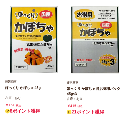
藤沢商事
藤沢商事
ほっくり かぼちゃ 45g
ほっくり かぼちゃ 超お徳用パック
45g×3
在庫：あり
在庫：あり
￥151
税込
￥415
税込
8ポイント獲得
21ポイント獲得