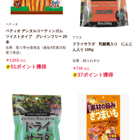
ペティオ
ペティオ デンタルコーティンガム
ツイストタイプ グレインフリー 20
アラタ
本
ドライサラダ 乳酸菌入り にんじ
在庫：取り寄せ後発送（最短4営業日程
ん入り 100g
度で発送）
￥1,015
在庫：残りわずか
税込
51ポイント獲得
￥730
税込
37ポイント獲得