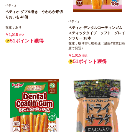
ペティオ
ペティオ ダブル巻き やわらか細切
りおいも 48個
ペティオ
ペティオ デンタルコーティンガム
在庫：あり
スティックタイプ ソフト グレイ
￥1,015
税込
ンフリー 18本
51ポイント獲得
在庫：取り寄せ後発送（最短4営業日程
度で発送）
￥1,015
税込
51ポイント獲得