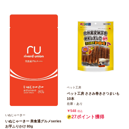
ペット工房
ペット工房 ささみ巻きさつまいも
10本
在庫：あり
￥548
税込
いぬじゃーきー
27ポイント獲得
いぬじゃーきー 美食通グルメseries
お芋ふりかけ 80g