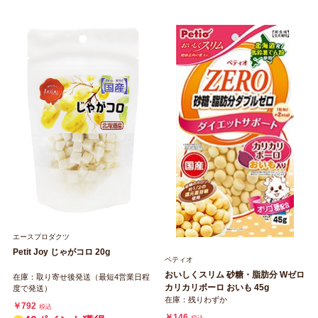
エースプロダクツ
Petit Joy じゃがコロ 20g
ペティオ
おいしくスリム 砂糖・脂肪分 Wゼロ
在庫：取り寄せ後発送（最短4営業日程
カリカリボーロ おいも 45g
度で発送）
在庫：残りわずか
￥792
税込
￥146