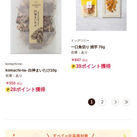
ドッグツリー
一口角切り 焼芋 70g
在庫：あり
￥847
税込
komachi‐na‐
39ポイント獲得
komachi‐na‐ 白神まいたけ10g
在庫：あり
￥550
税込
28ポイント獲得
1
2