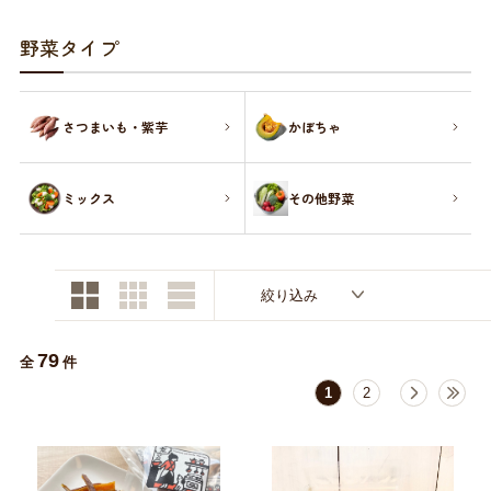
お買い物ガイド
野菜タイプ
日用品（デイリー）
リビング雑貨
お問い合わせ
さつまいも・紫芋
かぼちゃ
トリマーグッズ
シニアサポート
ミックス
その他野菜
絞り込み
79
全
件
1
2