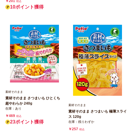
￥201
税込
10ポイント獲得
素材そのまま
素材そのまま さつまいも ひとくち
超やわらか 240g
素材そのまま
在庫：あり
素材そのまま さつまいも 極薄スライ
￥469
ス 120g
税込
23ポイント獲得
在庫：残りわずか
￥257
税込