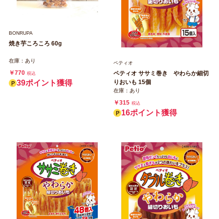
BONRUPA
焼き芋ころころ 60g
在庫：あり
ペティオ
￥770
ペティオ ササミ巻き やわらか細切
税込
りおいも 15個
39ポイント獲得
在庫：あり
￥315
税込
16ポイント獲得