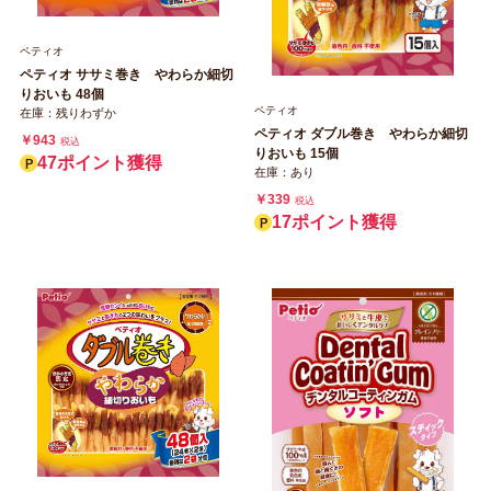
ペティオ
ペティオ ササミ巻き やわらか細切
りおいも 48個
ペティオ
在庫：残りわずか
ペティオ ダブル巻き やわらか細切
￥943
税込
りおいも 15個
47ポイント獲得
在庫：あり
￥339
税込
17ポイント獲得