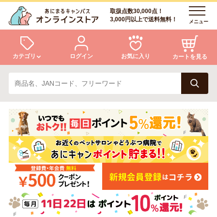
取扱点数30,000点！
3,000円以上で送料無料！
メニュー
カテゴリ
ログイン
お気に入り
カートを見る
犬
猫
ログイン
会員登録
小動物・鳥
アクア・爬虫類・昆虫
あにまるキャンパスについて
アフターサービス
ドッグフード
キャットフード
商品リクエスト
美容・ケア用品
服・おさんぽ用品