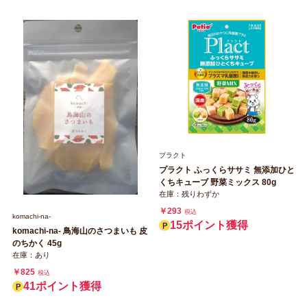
プラクト
プラクト ふっくらササミ 無添加ひと
くちキューブ 野菜ミックス 80g
在庫：残りわずか
￥293
税込
komachi‐na‐
15ポイント獲得
komachi‐na‐ 鳥海山のさつまいも 皮
のちかく 45g
在庫：あり
￥825
税込
41ポイント獲得