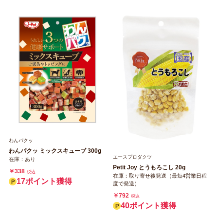
わんパクッ
わんパクッ ミックスキューブ 300g
エースプロダクツ
在庫：あり
Petit Joy とうもろこし 20g
￥338
税込
在庫：取り寄せ後発送（最短4営業日程
17ポイント獲得
度で発送）
￥792
税込
40ポイント獲得