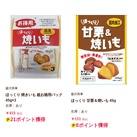
藤沢商事
藤沢商事
ほっくり 焼きいも 超お徳用パック
45g×3
ほっくり 甘栗＆焼いも 45g
在庫：あり
在庫：あり
￥415
税込
21ポイント獲得
￥151
税込
8ポイント獲得