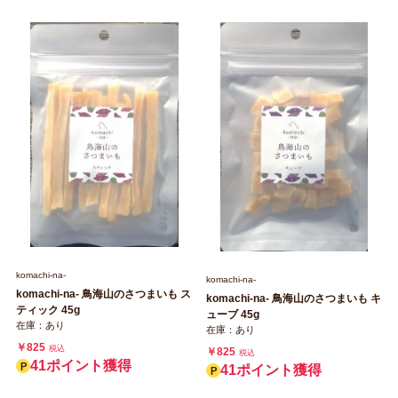
komachi‐na‐
komachi‐na‐
komachi‐na‐ 鳥海山のさつまいも ス
komachi‐na‐ 鳥海山のさつまいも キ
ティック 45g
ューブ 45g
在庫：あり
在庫：あり
￥825
税込
￥825
税込
41ポイント獲得
41ポイント獲得