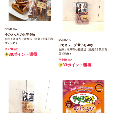
BONRUPA
ゆのさんちのお芋 60g
在庫：取り寄せ後発送（最短4営業日程
BONRUPA
度で発送）
ぷちキューブ 紫いも 40g
￥770
在庫：取り寄せ後発送（最短4営業日程
税込
度で発送）
39ポイント獲得
￥660
税込
33ポイント獲得