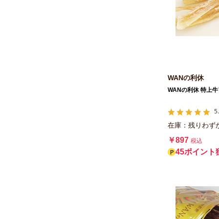
サンユー研究所
ワールド・ヘルスケア
ウェルペット・ジャパン
クラウン
WANの利休
住商アグロインターナショナル
WANの利休 特上牛
ドギーマンハヤシ
ルークラン
5
在庫：残りわず
マルカイコーポレーション
￥897
税込
KPS
45ポイント