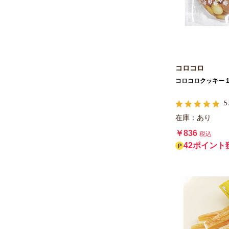
エースプロダクツ
フォーキャンス
オフィスピースワン
オムファム
コロコロ
ダッドウェイ
コロコロクッキー 1
ワイエス・ワン
5
フェローエヴォルヴィング
在庫：あり
マルジョー＆ウエフク
￥836
税込
エーアイプロダクツ
42ポイント
コングジャパン
サカモト
FLF
ファイン・ツー
アスク