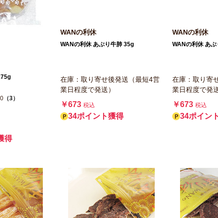
WANの利休
WANの利休
WANの利休 あぶり牛肺 35g
WANの利休 あぶ
75g
在庫：取り寄せ後発送（最短4営
在庫：取り寄
業日程度で発送）
業日程度で発
.0
（3）
￥673
￥673
税込
税込
34ポイント獲得
34ポイン
獲得