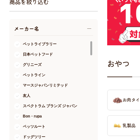
商品を絞り込む
アクア・爬虫類・昆虫
ドッグフード
メーカー名
キャットフード
美容・ケア用品
ペットライブラリー
服・おさんぽ用品
日本ペットフード
日用品（デイリー）
おやつ
グリニーズ
リビング雑貨
ペットライン
トリマーグッズ
シニアサポート
マースジャパンリミテッド
友人
お肉タイ
スペクトラム ブランズ ジャパン
Bon・rupa
乳製品
ペッツルート
ドッグツリー