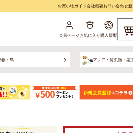
お買い物ガイド
会社概要
お問い合わせ
新
会員ページ
お気に入り
購入履歴
動物・鳥
アクア・爬虫類・昆