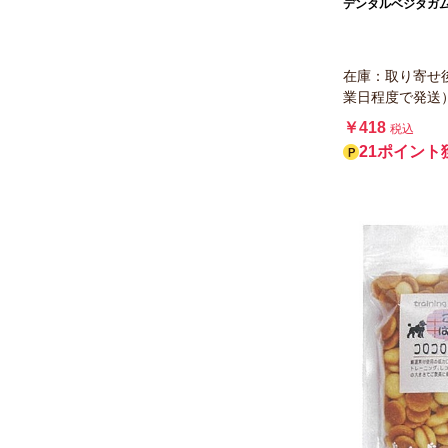
デンタルベジタガム
ヴォイス
ファンタジーワールド
在庫：取り寄せ
業日程度で発送
アクシエ
￥418
税込
サポート
21ポイント
バセル
ディーエイチシー
ペティオ アドメイト
リバードコーポレーション
QIX
わんわん
木村商事
秋田県酒類卸
ファンシー