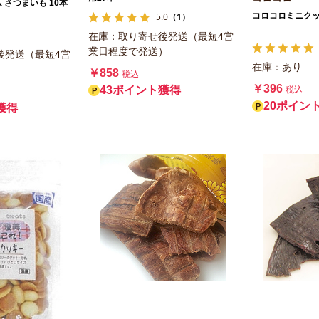
 さつまいも 10本
5.0
（1）
コロコロミニクッキ
在庫：取り寄せ後発送（最短4営
業日程度で発送）
後発送（最短4営
在庫：あり
）
￥858
税込
￥396
43ポイント獲得
税込
20ポイン
獲得