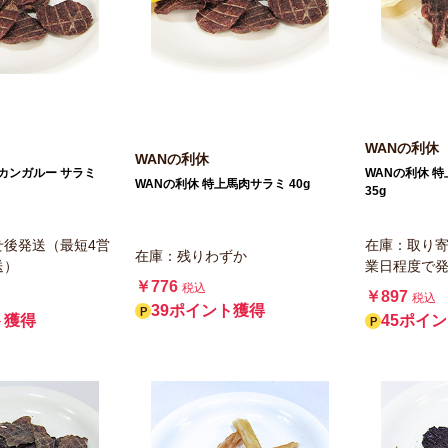
WANの利休
WANの利休
上カンガルー サラミ
WANの利休 
WANの利休 特上馬肉サラミ 40g
35g
せ後発送（最短4営
在庫：取り寄
在庫：残りわずか
送）
業日程度で
￥776
税込
￥897
税込
39ポイント獲得
ト獲得
45ポイ