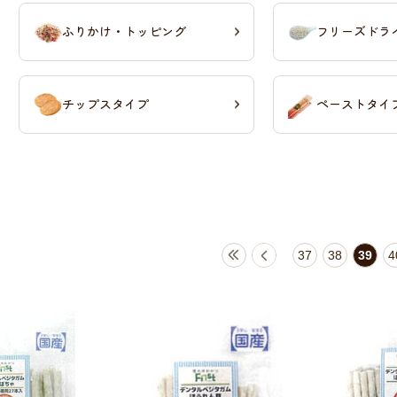
ふりかけ・トッピング
フリーズドラ
チップスタイプ
ペーストタイ
37
38
39
4