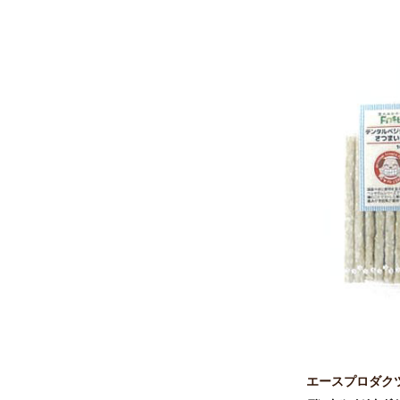
九州ペットフード
EDOG JAPAN
ペティオ
トーラス
デビフペット アニウェル
ユニ・チャーム
ライオンペット
からだ想い
いなばペットフード
秋元水産
ナチュラルペットフーズ
国泰ジャパン
T･Iコーポレーション
エースプロダク
ペットライブラリー