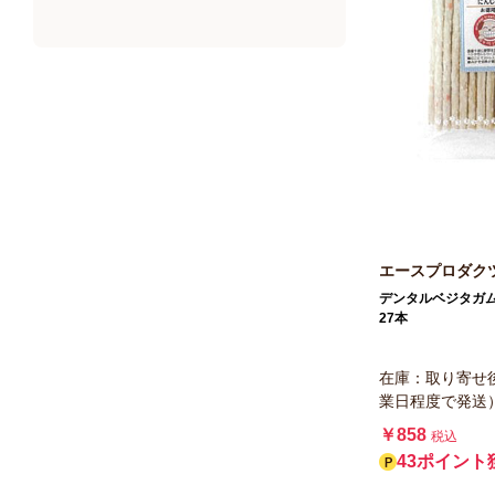
ドギーマンハヤシ
デビフペット
バイオ
イースター
エル・エル・ピー
シーズイシハラ
三矢コーポレーション
アラタ
エースプロダク
はごろもフーズ
デンタルベジタガム
27本
AEI INTER WORLD
フォレハス
在庫：取り寄せ
業日程度で発送
藤沢商事
￥858
税込
オーシーファーム
43ポイント
アース・ペット