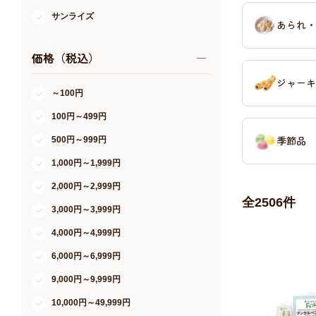
サンライズ
あられ・
ハイペット
価格（税込）
スマック
ジャーキ
コンビ オリジナル
～100円
ママクック
100円～499円
現代製薬
季節品
500円～999円
森乳サンワールド
1,000円～1,999円
ファイブ・ワン
2,000円～2,999円
全
2506
件
マルトモ
3,000円～3,999円
カモス
4,000円～4,999円
A.P.S
6,000円～6,999円
サンメイト
9,000円～9,999円
マルカン
10,000円～49,999円