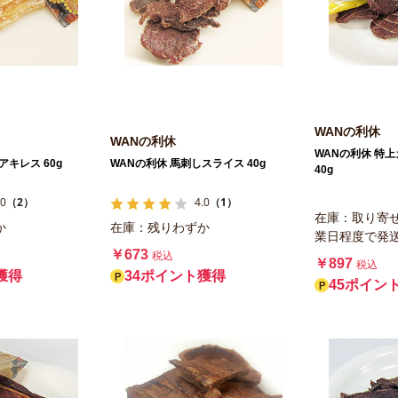
WANの利休
WANの利休
WANの利休 特
アキレス 60g
WANの利休 馬刺しスライス 40g
40g
.0
（2）
4.0
（1）
在庫：取り寄
か
在庫：残りわずか
業日程度で発
￥673
税込
￥897
税込
獲得
34ポイント獲得
45ポイン