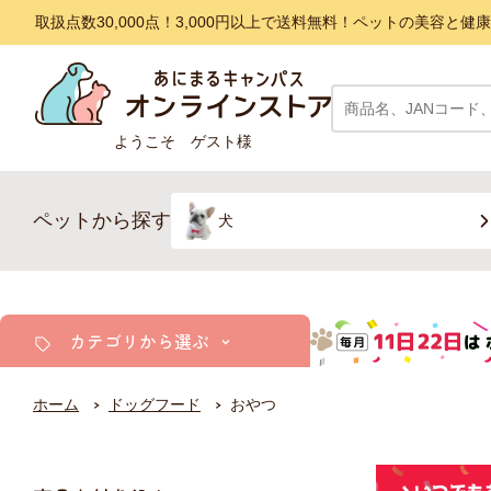
取扱点数30,000点！3,000円以上で送料無料！ペットの美容
ようこそ ゲスト様
ペットから探す
犬
カテゴリから選ぶ
ホーム
ドッグフード
おやつ
犬
猫
小動物・鳥