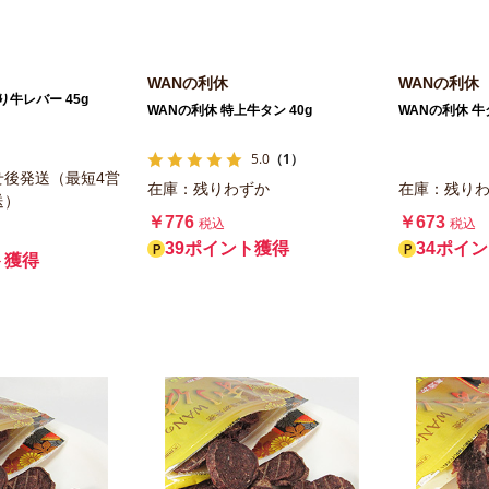
WANの利休
WANの利休
り牛レバー 45g
WANの利休 特上牛タン 40g
WANの利休 牛タ
5.0
（1）
せ後発送（最短4営
在庫：残りわずか
在庫：残り
送）
￥776
￥673
税込
税込
39ポイント獲得
34ポイ
ト獲得