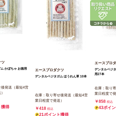
クツ
エースプロ
ム かぼちゃ お徳用
デンタルベジタ
エースプロダクツ
用27本
デンタルベジタガム ほうれん草 10本
せ後発送（最短4営
在庫：取り寄
送）
業日程度で
在庫：取り寄せ後発送（最短4営
業日程度で発送）
￥858
税込
ト獲得
43ポイ
￥418
税込
21ポイント獲得