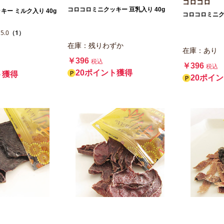
コロコロ
コロコロミニクッキー 豆乳入り 40g
ー ミルク入り 40g
コロコロミニクッ
5.0
（1）
在庫：残りわずか
在庫：あり
￥396
税込
￥396
税込
20ポイント獲得
ト獲得
20ポイ