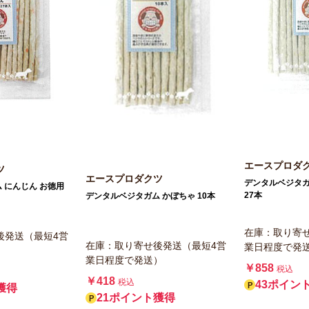
エースプロダ
ツ
エースプロダクツ
デンタルベジタガ
 にんじん お徳用
27本
デンタルベジタガム かぼちゃ 10本
在庫：取り寄
後発送（最短4営
在庫：取り寄せ後発送（最短4営
業日程度で発
）
業日程度で発送）
￥858
税込
￥418
税込
43ポイン
獲得
21ポイント獲得