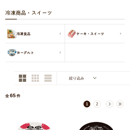
お買い物ガイド
冷凍商品・スイーツ
日用品（デイリー）
リビング雑貨
お問い合わせ
冷凍食品
ケーキ・スイーツ
トリマーグッズ
シニアサポート
ヨーグルト
絞り込み
65
全
件
1
2