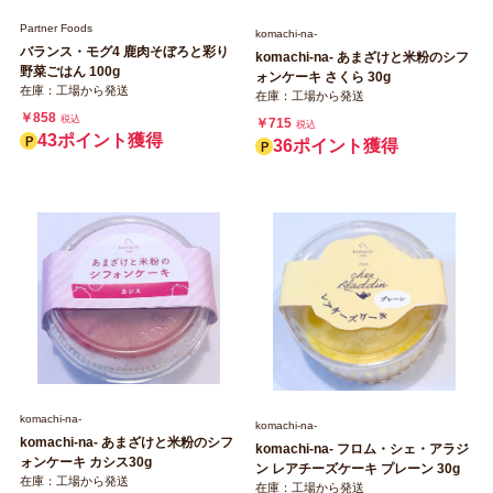
Partner Foods
komachi‐na‐
バランス・モグ4 鹿肉そぼろと彩り
komachi‐na‐ あまざけと米粉のシフ
野菜ごはん 100g
ォンケーキ さくら 30g
在庫：工場から発送
在庫：工場から発送
￥858
税込
￥715
税込
43ポイント獲得
36ポイント獲得
komachi‐na‐
komachi‐na‐
komachi‐na‐ あまざけと米粉のシフ
komachi‐na‐ フロム・シェ・アラジ
ォンケーキ カシス30g
ン レアチーズケーキ プレーン 30g
在庫：工場から発送
在庫：工場から発送