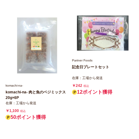
Partner Foods
記念日プレートセット
在庫：工場から発送
￥242
komachi‐na‐
税込
12ポイント獲得
komachi‐na‐ 肉と魚のベジミックス
20g×6P
在庫：工場から発送
￥1,100
税込
50ポイント獲得