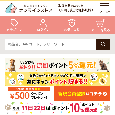
取扱点数30,000点！
3,000円以上で送料無料！
メニュー
カテゴリ
ログイン
お気に入り
カートを見る
犬
猫
ログイン
会員登録
小動物・鳥
アクア・爬虫類・昆虫
あにまるキャンパスについて
アフターサービス
ドッグフード
キャットフード
商品リクエスト
美容・ケア用品
服・おさんぽ用品