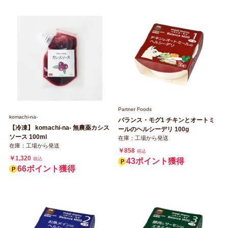
Partner Foods
komachi‐na‐
バランス・モグ1 チキンとオートミ
【冷凍】 komachi‐na‐ 無農薬カシス
ールのヘルシーデリ 100g
ソース 100ml
在庫：工場から発送
在庫：工場から発送
￥858
税込
￥1,320
税込
43ポイント獲得
66ポイント獲得