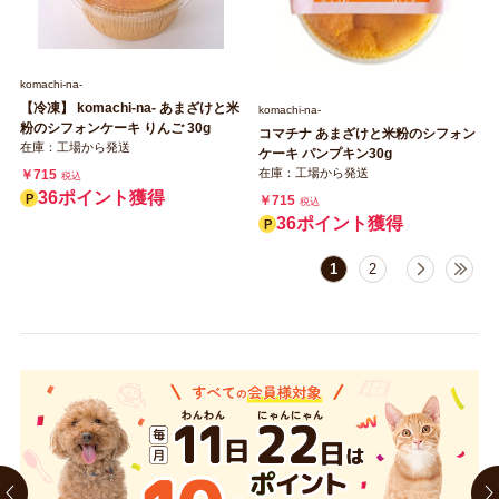
komachi‐na‐
【冷凍】 komachi‐na‐ あまざけと米
komachi‐na‐
粉のシフォンケーキ りんご 30g
コマチナ あまざけと米粉のシフォン
在庫：工場から発送
ケーキ パンプキン30g
在庫：工場から発送
￥715
税込
36ポイント獲得
￥715
税込
36ポイント獲得
1
2