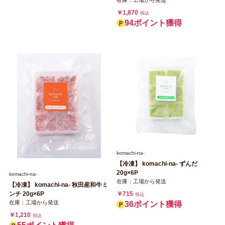
在庫：工場から発送
￥1,870
税込
94ポイント獲得
komachi‐na‐
【冷凍】 komachi‐na‐ ずんだ
20g×6P
komachi‐na‐
在庫：工場から発送
【冷凍】 komachi‐na‐ 秋田産和牛ミ
￥715
ンチ 20g×6P
税込
在庫：工場から発送
36ポイント獲得
￥1,210
税込