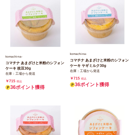
komachi‐na‐
komachi‐na‐
コマチナ あまざけと米粉のシフォン
コマチナ あまざけと米粉のシフォン
ケーキ ヤギミルク30g
ケーキ 枝豆30g
在庫：工場から発送
在庫：工場から発送
￥715
税込
￥715
税込
36ポイント獲得
36ポイント獲得