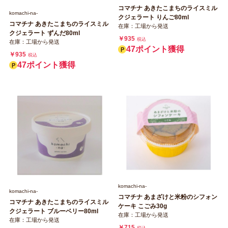
コマチナ あきたこまちのライスミル
komachi‐na‐
クジェラート りんご80ml
コマチナ あきたこまちのライスミル
在庫：工場から発送
クジェラート ずんだ80ml
￥935
税込
在庫：工場から発送
47ポイント獲得
￥935
税込
47ポイント獲得
komachi‐na‐
komachi‐na‐
コマチナ あまざけと米粉のシフォン
コマチナ あきたこまちのライスミル
ケーキ こごみ30g
クジェラート ブルーベリー80ml
在庫：工場から発送
在庫：工場から発送
￥715