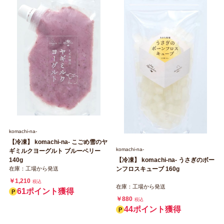
komachi‐na‐
【冷凍】 komachi‐na‐ こごめ雪のヤ
komachi‐na‐
ギミルクヨーグルト ブルーベリー
140g
【冷凍】 komachi‐na‐ うさぎのボー
在庫：工場から発送
ンフロスキューブ 160g
￥1,210
税込
在庫：工場から発送
61ポイント獲得
￥880
税込
44ポイント獲得