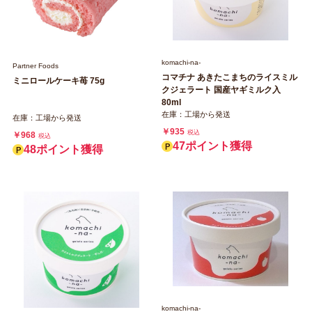
komachi‐na‐
Partner Foods
コマチナ あきたこまちのライスミル
ミニロールケーキ苺 75g
クジェラート 国産ヤギミルク入
80ml
在庫：工場から発送
在庫：工場から発送
￥935
税込
￥968
税込
47ポイント獲得
48ポイント獲得
komachi‐na‐