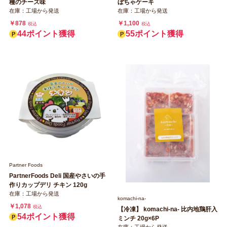
種のチーズ味
ぼちゃケーキ
在庫：工場から発送
在庫：工場から発送
￥878
￥1,100
税込
税込
44ポイント獲得
55ポイント獲得
Partner Foods
PartnerFoods Deli 国産やさいの手
作りカップデリ チキン 120g
在庫：工場から発送
komachi‐na‐
￥1,078
税込
【冷凍】 komachi‐na‐ 比内地鶏肝入
54ポイント獲得
ミンチ 20g×6P