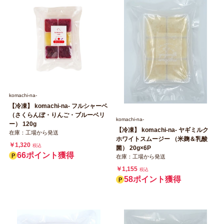
komachi‐na‐
【冷凍】 komachi‐na‐ フルシャーベ
（さくらんぼ・りんご・ブルーベリ
komachi‐na‐
ー） 120g
【冷凍】 komachi‐na‐ ヤギミルク
在庫：工場から発送
ホワイトスムージー （米麹＆乳酸
￥1,320
税込
菌） 20g×6P
66ポイント獲得
在庫：工場から発送
￥1,155
税込
58ポイント獲得