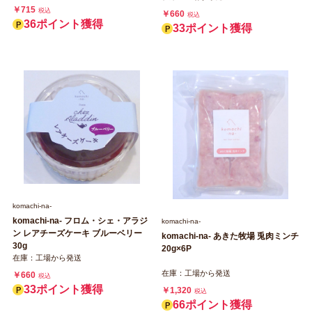
￥715
税込
￥660
税込
36ポイント獲得
33ポイント獲得
komachi‐na‐
komachi‐na‐ フロム・シェ・アラジ
komachi‐na‐
ン レアチーズケーキ ブルーベリー
komachi‐na‐ あきた牧場 兎肉ミンチ
30g
20g×6P
在庫：工場から発送
在庫：工場から発送
￥660
税込
33ポイント獲得
￥1,320
税込
66ポイント獲得