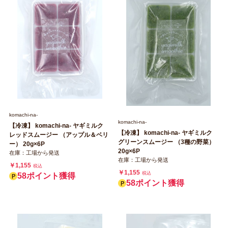
komachi‐na‐
komachi‐na‐
【冷凍】 komachi‐na‐ ヤギミルク
【冷凍】 komachi‐na‐ ヤギミルク
レッドスムージー （アップル＆ベリ
グリーンスムージー （3種の野菜）
ー） 20g×6P
20g×6P
在庫：工場から発送
在庫：工場から発送
￥1,155
税込
￥1,155
税込
58ポイント獲得
58ポイント獲得