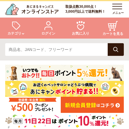
取扱点数30,000点！
3,000円以上で送料無料！
メニュー
カテゴリ
ログイン
お気に入り
カートを見る
犬
猫
ログイン
会員登録
小動物・鳥
アクア・爬虫類・昆虫
あにまるキャンパスについて
アフターサービス
ドッグフード
キャットフード
商品リクエスト
美容・ケア用品
服・おさんぽ用品