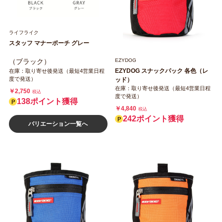
ライフライク
スタッフ マナーポーチ グレー
EZYDOG
（ブラック）
EZYDOG スナックパック 各色（レ
在庫：取り寄せ後発送（最短4営業日程
度で発送）
ッド）
在庫：取り寄せ後発送（最短4営業日程
￥2,750
税込
度で発送）
138ポイント獲得
￥4,840
税込
242ポイント獲得
バリエーション一覧へ