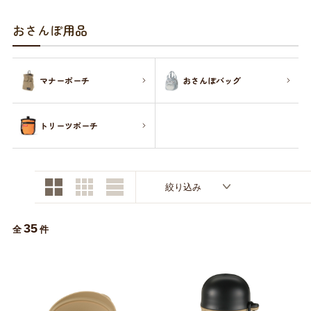
お買い物ガイド
おさんぽ用品
日用品（デイリー）
リビング雑貨
お問い合わせ
マナーポーチ
おさんぽバッグ
トリマーグッズ
シニアサポート
トリーツポーチ
絞り込み
35
全
件