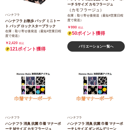
ーチ Sサイズ カモフラージュ
（カモフラージュ）
ハンナフラ
在庫：取り寄せ後発送（最短4営業日程
度で発送）
ハンナフラ お散歩 バッグ ミニトー
ト バッグ ロックスターブラック
￥990
税込
在庫：取り寄せ後発送（最短4営業日程
50ポイント獲得
度で発送）
￥2,420
税込
バリエーション一覧へ
121ポイント獲得
ハンナフラ
ハンナフラ
ハンナフラ 消臭 抗菌 巾着 マナーポ
ハンナフラ 消臭 抗菌 巾着 マナーポ
ーチ Mサイズ カモフラージュ
ーチ Lサイズ ギンガムグリーン