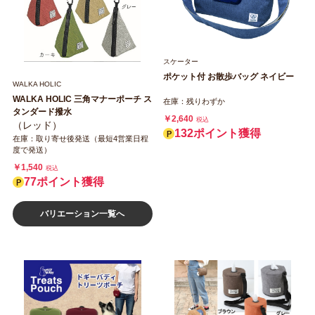
スケーター
ポケット付 お散歩バッグ ネイビー
WALKA HOLIC
WALKA HOLIC 三角マナーポーチ ス
在庫：残りわずか
タンダード撥水
￥2,640
税込
（レッド）
132ポイント獲得
在庫：取り寄せ後発送（最短4営業日程
度で発送）
￥1,540
税込
77ポイント獲得
バリエーション一覧へ