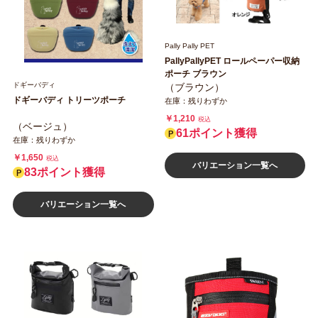
Pally Pally PET
PallyPallyPET ロールペーパー収納
ポーチ ブラウン
ドギーバディ
（ブラウン）
ドギーバディ トリーツポーチ
在庫：残りわずか
￥1,210
税込
（ベージュ）
61ポイント獲得
在庫：残りわずか
￥1,650
税込
バリエーション一覧へ
83ポイント獲得
バリエーション一覧へ