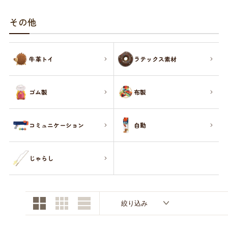
お買い物ガイド
その他
日用品（デイリー）
リビング雑貨
お問い合わせ
牛革トイ
ラテックス素材
トリマーグッズ
シニアサポート
ゴム製
布製
コミュニケーション
自動
じゃらし
絞り込み