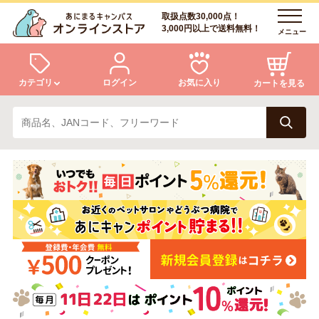
取扱点数30,000点！
3,000円以上で送料無料！
メニュー
カテゴリ
ログイン
お気に入り
カートを見る
犬
猫
ログイン
会員登録
小動物・鳥
アクア・爬虫類・昆虫
あにまるキャンパスについて
アフターサービス
ドッグフード
キャットフード
商品リクエスト
美容・ケア用品
服・おさんぽ用品