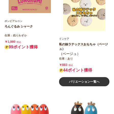
ボンビアルコン
ろんぐるみ シャーク
在庫：残りわずか
インケア
￥1,980
税込
私の妹ラテックスおもちゃ（ベージ
99ポイント獲得
ュ）
（ベージュ）
在庫：あり
￥883
税込
44ポイント獲得
バリエーション一覧へ