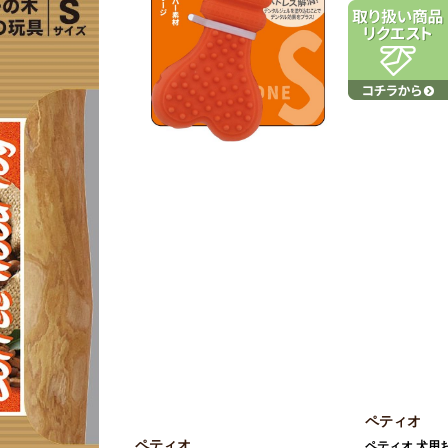
ペティオ
ペティオ
ペティオ 犬用