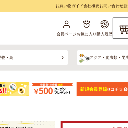
お買い物ガイド
会社概要
お問い合わせ
新
会員ページ
お気に入り
購入履歴
動物・鳥
アクア・爬虫類・昆