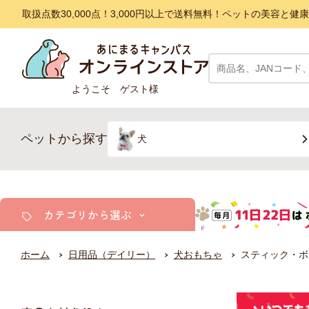
取扱点数30,000点！3,000円以上で送料無料！ペットの美容
ようこそ ゲスト様
ペットから探す
犬
カテゴリから選ぶ
ホーム
日用品（デイリー）
犬おもちゃ
スティック・ボ
犬
猫
小動物・鳥