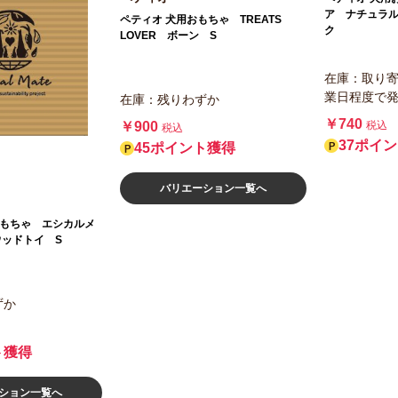
ア ナチュラ
ペティオ 犬用おもちゃ TREATS
ク
LOVER ボーン S
在庫：取り寄
業日程度で
在庫：残りわずか
￥740
税込
￥900
税込
37ポイ
45ポイント獲得
バリエーション一覧へ
犬用おもちゃ エシカルメ
ッドトイ S
ずか
ト獲得
ション一覧へ