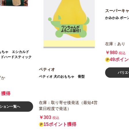
スーパーキ
かみかみ ボー
在庫：あり
もちゃ エシカルド
￥980
税込
ッドハードスティック
49ポイ
ペティオ
バリエ
ペティオ 犬のおもちゃ 骨型
ずか
ト獲得
在庫：取り寄せ後発送（最短4営
ション一覧へ
業日程度で発送）
￥303
税込
15ポイント獲得