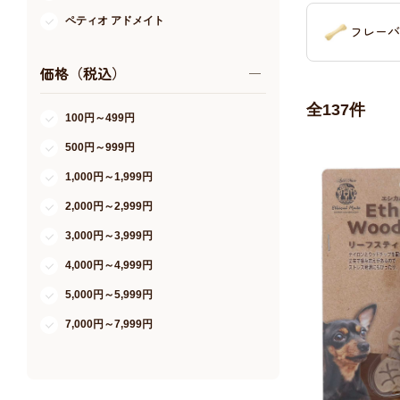
ペティオ アドメイト
フレーバ
ノルコーポレーション
価格（税込）
ダッドウェイ
全
137
件
エーアイプロダクツ
100円～499円
コングジャパン
500円～999円
FLF
1,000円～1,999円
Ranger’s
2,000円～2,999円
住商アグロインターナショナル
3,000円～3,999円
ルークラン
4,000円～4,999円
ライフライク
5,000円～5,999円
コンビ
7,000円～7,999円