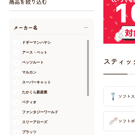
商品を絞り込む
アクア・爬虫類・昆虫
ドッグフード
メーカー名
キャットフード
美容・ケア用品
ドギーマンハヤシ
服・おさんぽ用品
アース・ペット
日用品（デイリー）
スティッ
ペッツルート
リビング雑貨
マルカン
トリマーグッズ
シニアサポート
スーパーキャット
たかくら新産業
ソフトス
ペティオ
ファンタジーワールド
ソフトボ
スリーアローズ
プラッツ