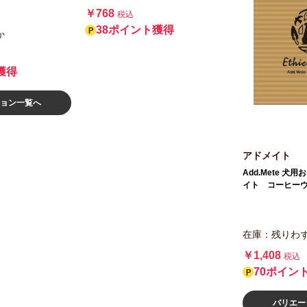
￥768
税込
38ポイント獲得
か
獲得
ョン一覧へ
アドメイト
Add.Mete 
イト コーヒーウ
在庫：残りわ
￥1,408
税込
70ポイン
バリエー