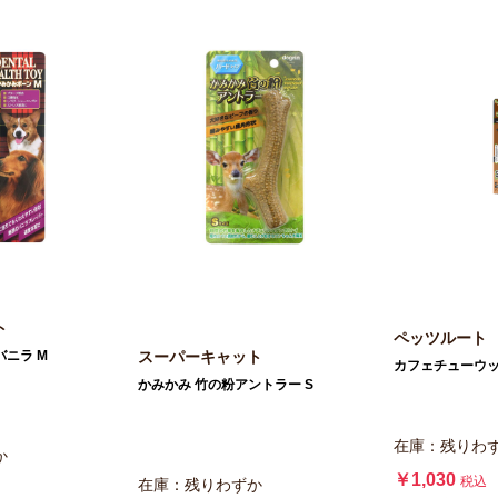
ト
ペッツルート
スーパーキャット
バニラ M
カフェチューウッ
かみかみ 竹の粉アントラー S
在庫：残りわ
か
￥1,030
税込
在庫：残りわずか