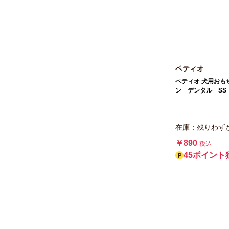
ペティオ
ペティオ 犬用おも
ン デンタル SS
在庫：残りわず
￥890
税込
45ポイント