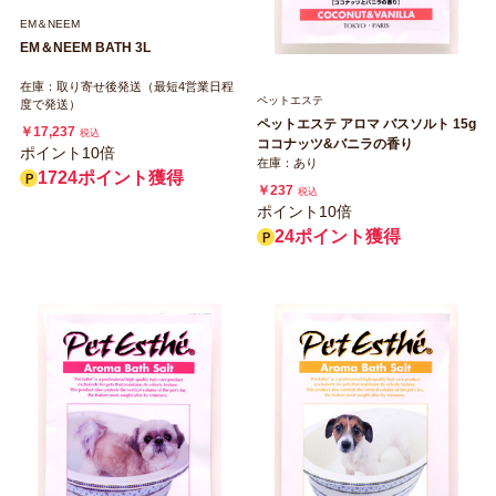
EM＆NEEM
EM＆NEEM BATH 3L
在庫：取り寄せ後発送（最短4営業日程
ペットエステ
度で発送）
ペットエステ アロマ バスソルト 15g
￥17,237
税込
ココナッツ&バニラの香り
ポイント10倍
在庫：あり
1724ポイント獲得
￥237
税込
ポイント10倍
24ポイント獲得