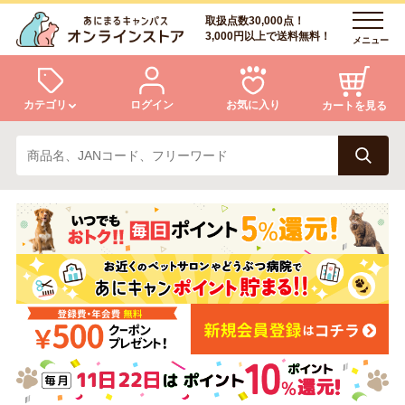
取扱点数30,000点！
3,000円以上で送料無料！
メニュー
カテゴリ
ログイン
お気に入り
カートを見る
犬
猫
ログイン
会員登録
小動物・鳥
アクア・爬虫類・昆虫
あにまるキャンパスについて
アフターサービス
ドッグフード
キャットフード
商品リクエスト
美容・ケア用品
服・おさんぽ用品