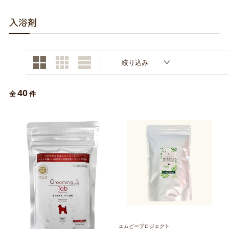
お買い物ガイド
入浴剤
日用品（デイリー）
リビング雑貨
お問い合わせ
トリマーグッズ
シニアサポート
絞り込み
40
全
件
エムビープロジェクト