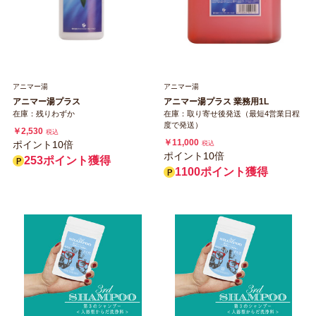
アニマー湯
アニマー湯
アニマー湯プラス 業務用1L
アニマー湯プラス
在庫：取り寄せ後発送（最短4営業日程
在庫：残りわずか
度で発送）
￥2,530
税込
￥11,000
ポイント10倍
税込
ポイント10倍
253ポイント獲得
1100ポイント獲得