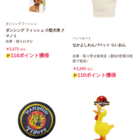
ダンシングフィッシュ
ダンシング フィッシュ 小型犬用 ク
マノミ
ペッツルート
在庫：残りわずか
なかよしわんパペット らいおん
￥2,272
税込
114ポイント獲得
在庫：取り寄せ後発送（最短4営業日程
度で発送）
￥2,200
税込
110ポイント獲得