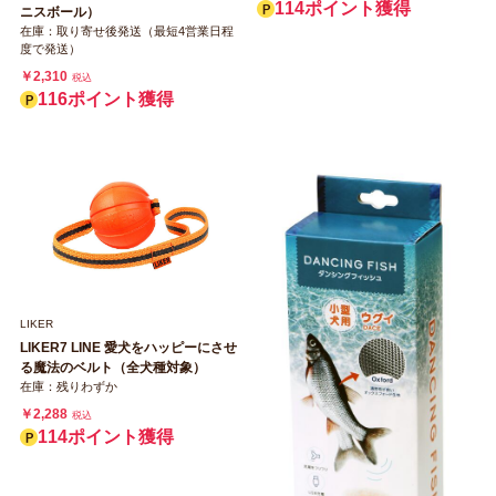
114ポイント獲得
ニスボール）
在庫：取り寄せ後発送（最短4営業日程
度で発送）
￥2,310
税込
116ポイント獲得
LIKER
LIKER7 LINE 愛犬をハッピーにさせ
る魔法のベルト（全犬種対象）
在庫：残りわずか
￥2,288
税込
114ポイント獲得