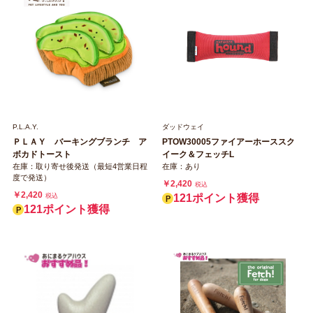
P.L.A.Y.
ダッドウェイ
ＰＬＡＹ バーキングブランチ ア
PTOW30005ファイアーホーススク
ボカドトースト
イーク＆フェッチL
在庫：取り寄せ後発送（最短4営業日程
在庫：あり
度で発送）
￥2,420
税込
￥2,420
税込
121ポイント獲得
121ポイント獲得