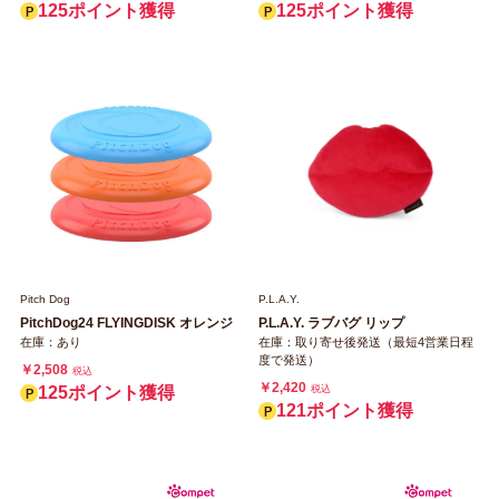
125ポイント獲得
125ポイント獲得
Pitch Dog
P.L.A.Y.
PitchDog24 FLYINGDISK オレンジ
P.L.A.Y. ラブバグ リップ
在庫：あり
在庫：取り寄せ後発送（最短4営業日程
度で発送）
￥2,508
税込
￥2,420
125ポイント獲得
税込
121ポイント獲得