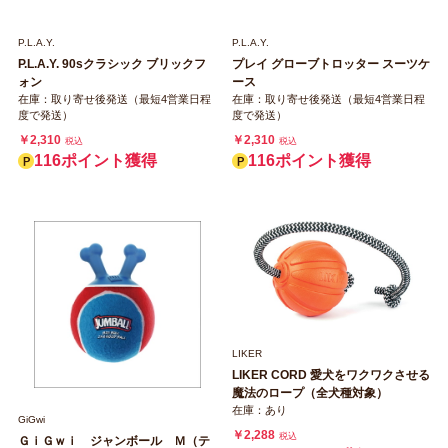
P.L.A.Y.
P.L.A.Y.
P.L.A.Y. 90sクラシック ブリックフ
プレイ グローブトロッター スーツケ
ォン
ース
在庫：取り寄せ後発送（最短4営業日程
在庫：取り寄せ後発送（最短4営業日程
度で発送）
度で発送）
￥2,310
￥2,310
税込
税込
116ポイント獲得
116ポイント獲得
LIKER
LIKER CORD 愛犬をワクワクさせる
魔法のロープ（全犬種対象）
在庫：あり
GiGwi
￥2,288
税込
ＧｉＧｗｉ ジャンボール Ｍ（テ