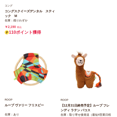
コング
コングスクイーズデンタル スティ
ック Ｍ
在庫：残りわずか
￥2,190
税込
110ポイント獲得
ROOP
ROOP
ループ ヴァリー フリスビー
【12月31日終売予定】ループ フレ
ンディ ラテン パコス
在庫：あり
在庫：取り寄せ後発送（最短4営業日程