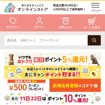
取扱点数30,000点！
3,000円以上で送料無料！
メニュー
カテゴリ
ログイン
お気に入り
カートを見る
犬
猫
ログイン
会員登録
小動物・鳥
アクア・爬虫類・昆虫
あにまるキャンパスについて
アフターサービス
ドッグフード
キャットフード
商品リクエスト
美容・ケア用品
服・おさんぽ用品