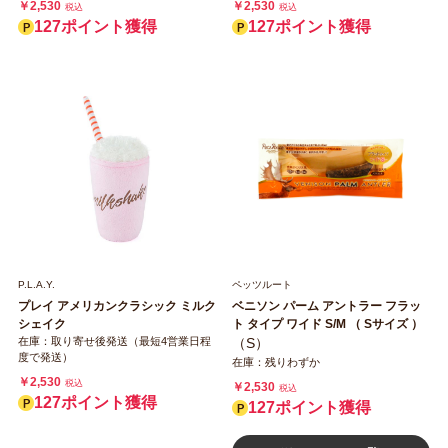
￥2,530
￥2,530
税込
税込
127ポイント獲得
127ポイント獲得
P.L.A.Y.
ペッツルート
プレイ アメリカンクラシック ミルク
ベニソン パーム アントラー フラッ
シェイク
ト タイプ ワイド S/M （ Sサイズ ）
在庫：取り寄せ後発送（最短4営業日程
（S）
度で発送）
在庫：残りわずか
￥2,530
税込
￥2,530
税込
127ポイント獲得
127ポイント獲得