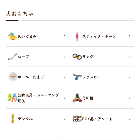
お買い物ガイド
犬おもちゃ
日用品（デイリー）
リビング雑貨
お問い合わせ
ぬいぐるみ
スティック・ボーン
トリマーグッズ
シニアサポート
ロープ
リング
ボール・たまご
フリスビー
知育玩具・トレーニング
その他
用品
デンタル
BOX品・アソート